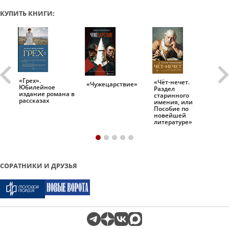
КУПИТЬ КНИГИ:
«Грех».
«Чёт-нечет.
«Т
«Чужецарствие»
Юбилейное
Раздел
Ис
.
издание романа в
старинного
ро
рассказах
имения, или
Пособие по
новейшей
литературе»
СОРАТНИКИ И ДРУЗЬЯ