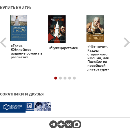
КУПИТЬ КНИГИ:
«Грех».
«Чёт-нечет.
«Т
«Чужецарствие»
Юбилейное
Раздел
Ис
.
издание романа в
старинного
ро
рассказах
имения, или
Пособие по
новейшей
литературе»
СОРАТНИКИ И ДРУЗЬЯ