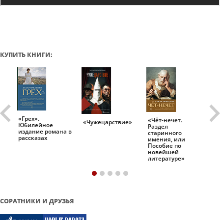
КУПИТЬ КНИГИ:
«Грех».
«Чёт-нечет.
«Т
«Чужецарствие»
Юбилейное
Раздел
Ис
.
издание романа в
старинного
ро
рассказах
имения, или
Пособие по
новейшей
литературе»
СОРАТНИКИ И ДРУЗЬЯ