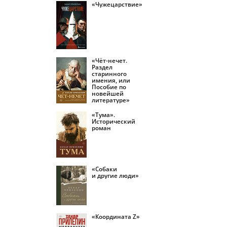
«Чужецарствие»
«Чёт-нечет.
Раздел
старинного
имения, или
Пособие по
новейшей
литературе»
«Тума».
Исторический
роман
«Собаки
и другие люди»
«Координата Z»