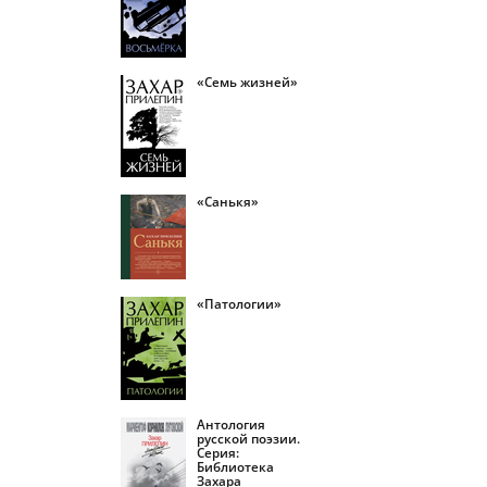
«Семь жизней»
«Санькя»
«Патологии»
Антология
русской поэзии.
Серия:
Библиотека
Захара