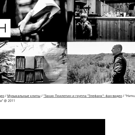
део
/
Музыкальные клипы
/
"Захар Прилепин и группа "Элефанк": фан-видео
/ "Нитк
а" @ 2011