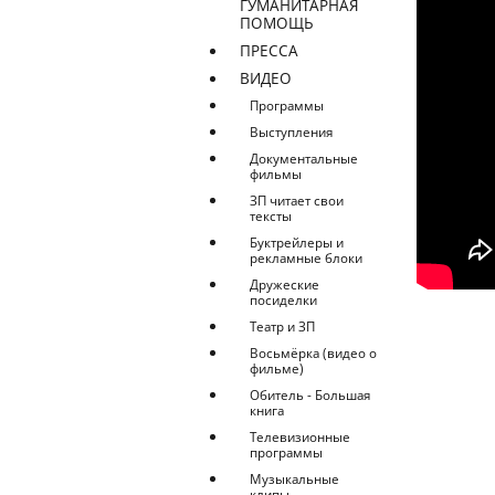
ГУМАНИТАРНАЯ
ПОМОЩЬ
ПРЕССА
ВИДЕО
Программы
Выступления
Документальные
фильмы
ЗП читает свои
тексты
Буктрейлеры и
рекламные блоки
Дружеские
посиделки
Театр и ЗП
Восьмёрка (видео о
фильме)
Обитель - Большая
книга
Телевизионные
программы
Музыкальные
клипы