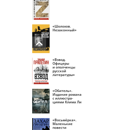
«Шолохов.
Незаконный»
«Взвод.
Офицеры
и ополченцы
русской
литературы»
«Обитель».
Издание романа
с иллюстра­
циями Клима Ли
«Восьмёрка».
Маленькие
повести