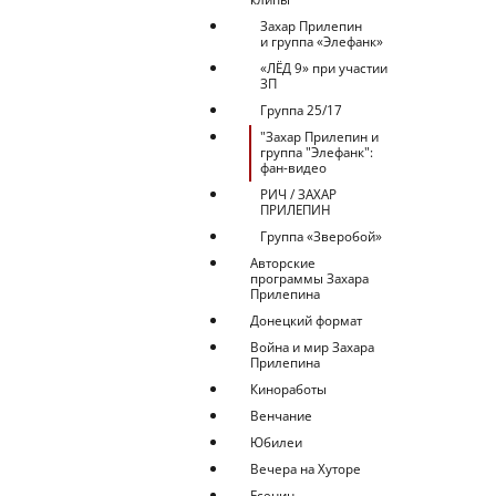
Захар Прилепин
и группа «Элефанк»
«ЛЁД 9» при участии
ЗП
Группа 25/17
"Захар Прилепин и
группа "Элефанк":
фан-видео
РИЧ / ЗАХАР
ПРИЛЕПИН
Группа «Зверобой»
Авторские
программы Захара
Прилепина
Донецкий формат
Война и мир Захара
Прилепина
Киноработы
Венчание
Юбилеи
Вечера на Хуторе
Есенин