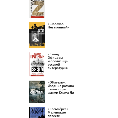
«Шолохов.
Незаконный»
«Взвод.
Офицеры
и ополченцы
русской
литературы»
«Обитель».
Издание романа
с иллюстра­
циями Клима Ли
«Восьмёрка».
Маленькие
повести