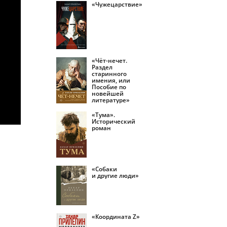
«Чужецарствие»
«Чёт-нечет.
Раздел
старинного
имения, или
Пособие по
новейшей
литературе»
«Тума».
Исторический
роман
«Собаки
и другие люди»
«Координата Z»