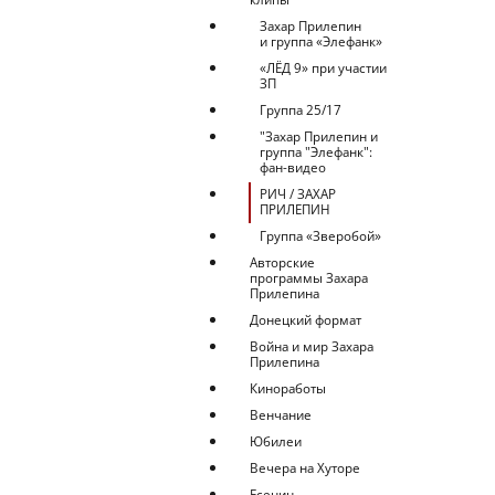
Захар Прилепин
и группа «Элефанк»
«ЛЁД 9» при участии
ЗП
Группа 25/17
"Захар Прилепин и
группа "Элефанк":
фан-видео
РИЧ / ЗАХАР
ПРИЛЕПИН
Группа «Зверобой»
Авторские
программы Захара
Прилепина
Донецкий формат
Война и мир Захара
Прилепина
Киноработы
Венчание
Юбилеи
Вечера на Хуторе
Есенин