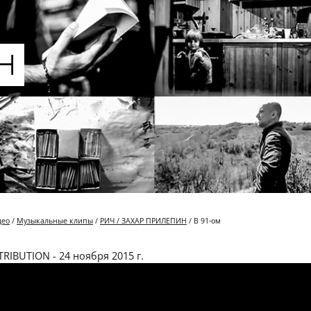
део
/
Музыкальные клипы
/
РИЧ / ЗАХАР ПРИЛЕПИН
/ В 91-ом
RIBUTION - 24 ноября 2015 г.