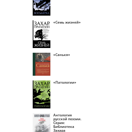
«Семь жизней»
«Санькя»
«Патологии»
Антология
русской поэзии.
Серия:
Библиотека
Захара