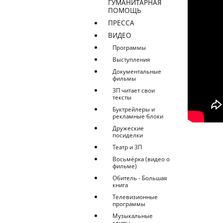
ГУМАНИТАРНАЯ
ПОМОЩЬ
ПРЕССА
ВИДЕО
Программы
Выступления
Документальные
фильмы
ЗП читает свои
тексты
Буктрейлеры и
рекламные блоки
Дружеские
посиделки
Театр и ЗП
Восьмёрка (видео о
фильме)
Обитель - Большая
книга
Телевизионные
программы
Музыкальные
клипы