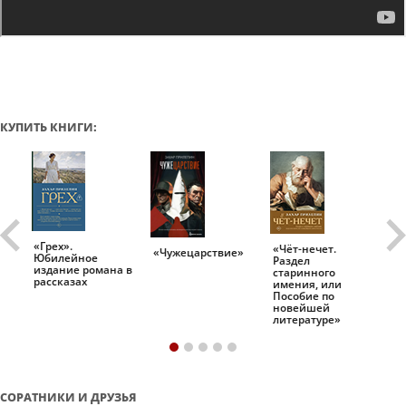
КУПИТЬ КНИГИ:
«Грех».
«Чёт-нечет.
«Т
«Чужецарствие»
Юбилейное
Раздел
Ис
.
издание романа в
старинного
ро
рассказах
имения, или
Пособие по
новейшей
литературе»
СОРАТНИКИ И ДРУЗЬЯ