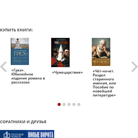
КУПИТЬ КНИГИ:
«Грех».
«Чёт-нечет.
«Т
«Чужецарствие»
Юбилейное
Раздел
Ис
.
издание романа в
старинного
ро
рассказах
имения, или
Пособие по
новейшей
литературе»
СОРАТНИКИ И ДРУЗЬЯ