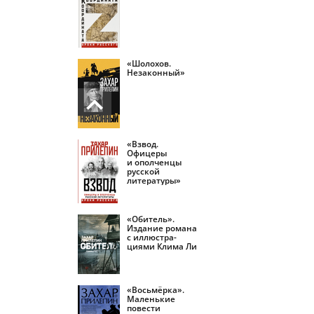
«Шолохов.
Незаконный»
«Взвод.
Офицеры
и ополченцы
русской
литературы»
«Обитель».
Издание романа
с иллюстра­
циями Клима Ли
«Восьмёрка».
Маленькие
повести