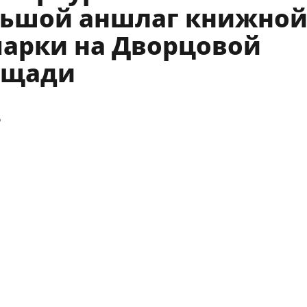
ьшой аншлаг книжно
арки на Дворцовой
ощади
6