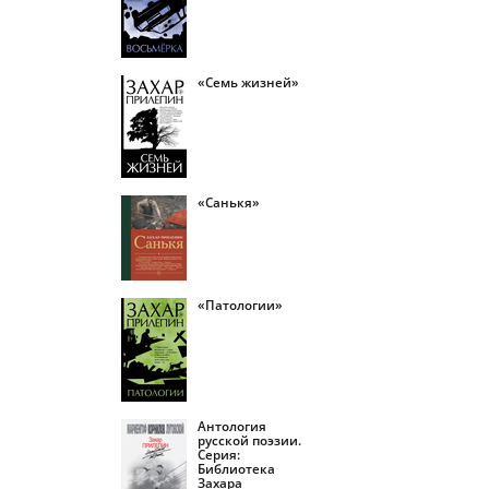
«Семь жизней»
«Санькя»
«Патологии»
Антология
русской поэзии.
Серия:
Библиотека
Захара