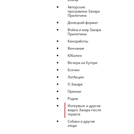
Авторские
программы Захара
Прилепина
Донецкий формат
Война и мир Захара
Прилепина
Киноработы
Венчание
Юбилеи
Вечера на Хуторе
Есенин
ЛитАкции
О Захаре
Премии
Родня
Интервью и другие
видео Захара после
теракта
Собаки и другие
люди