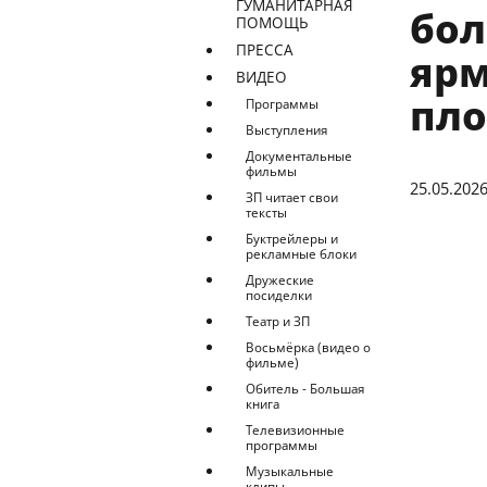
ГУМАНИТАРНАЯ
бол
ПОМОЩЬ
ПРЕССА
ярм
ВИДЕО
пл
Программы
Выступления
Документальные
фильмы
25.05.202
ЗП читает свои
тексты
Буктрейлеры и
рекламные блоки
Дружеские
посиделки
Театр и ЗП
Восьмёрка (видео о
фильме)
Обитель - Большая
книга
Телевизионные
программы
Музыкальные
клипы