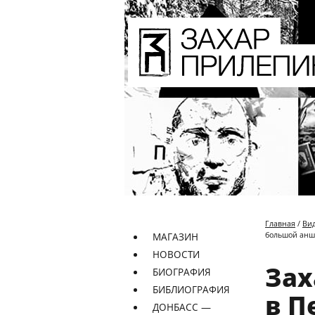
Главная
/
Ви
большой анш
МАГАЗИН
НОВОСТИ
Зах
БИОГРАФИЯ
БИБЛИОГРАФИЯ
в П
ДОНБАСС —