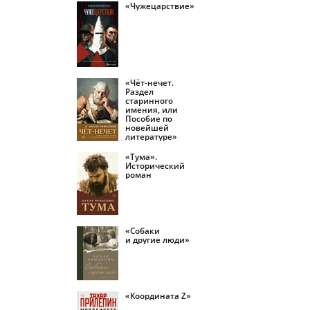
«Чужецарствие»
й
«Чёт-нечет.
Раздел
старинного
имения, или
Пособие по
новейшей
литературе»
«Тума».
Исторический
роман
«Собаки
и другие люди»
«Координата Z»