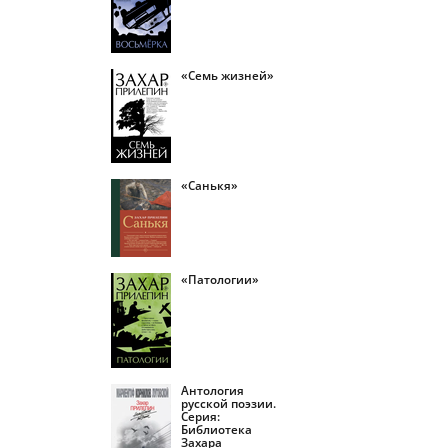
«Семь жизней»
«Санькя»
«Патологии»
Антология
русской поэзии.
Серия:
Библиотека
Захара