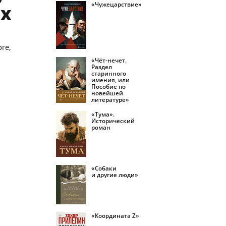
«Чужецарствие»
ях
ге,
«Чёт-нечет.
Раздел
старинного
имения, или
Пособие по
новейшей
литературе»
«Тума».
Исторический
роман
«Собаки
и другие люди»
«Координата Z»