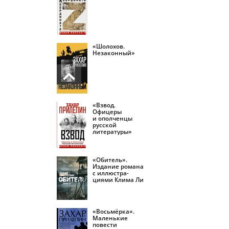
«Шолохов.
Незаконный»
«Взвод.
Офицеры
и ополченцы
русской
литературы»
«Обитель».
Издание романа
с иллюстра­
циями Клима Ли
«Восьмёрка».
Маленькие
повести