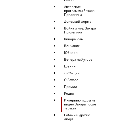
Авторские
программы Захара
Прилепина
Донецкий формат
Война и мир Захара
Прилепина
Киноработы
Венчание
Юбилеи
Вечера на Хуторе
Есенин
ЛитАкции
О Захаре
Премии
Родня
Интервью и другие
видео Захара после
теракта
Собаки и другие
люди