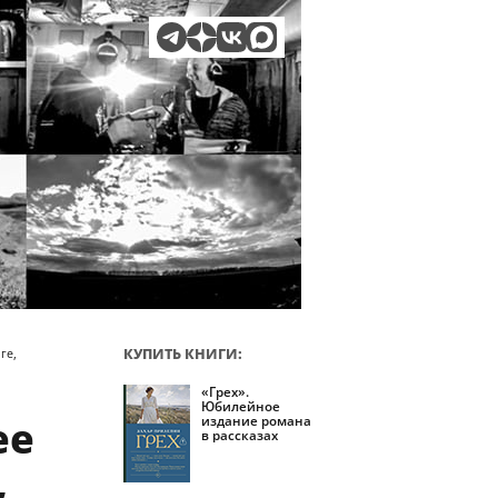
КУПИТЬ КНИГИ:
ге,
«Грех».
Юбилейное
ее
издание романа
в рассказах
,