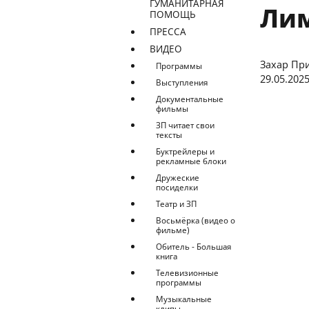
ГУМАНИТАРНАЯ
Лим
ПОМОЩЬ
ПРЕССА
ВИДЕО
Захар При
Программы
29.05.2025
Выступления
Документальные
фильмы
ЗП читает свои
тексты
Буктрейлеры и
рекламные блоки
Дружеские
посиделки
Театр и ЗП
Восьмёрка (видео о
фильме)
Обитель - Большая
книга
Телевизионные
программы
Музыкальные
клипы