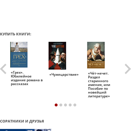
КУПИТЬ КНИГИ:
«Грех».
«Чёт-нечет.
«Т
«Чужецарствие»
Юбилейное
Раздел
Ис
.
издание романа в
старинного
ро
рассказах
имения, или
Пособие по
новейшей
литературе»
СОРАТНИКИ И ДРУЗЬЯ