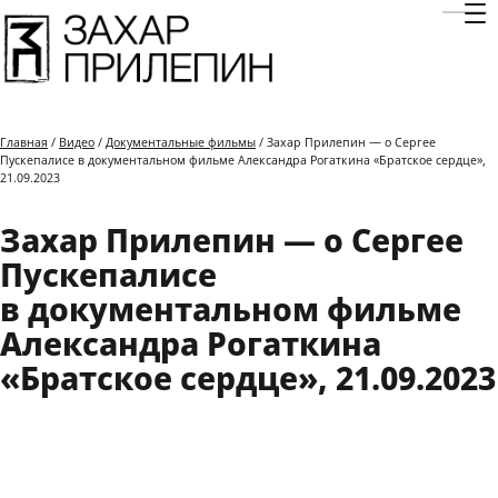
Отк
Главная
/
Видео
/
Документальные фильмы
/ Захар Прилепин — о Сергее
Пускепалисе в документальном фильме Александра Рогаткина «Братское сердце»,
21.09.2023
Захар Прилепин — о Сергее
Пускепалисе
в документальном фильме
Александра Рогаткина
«Братское сердце», 21.09.2023