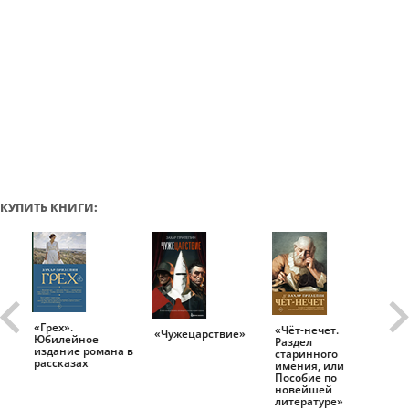
КУПИТЬ КНИГИ:
«Грех».
«Чёт-нечет.
«Т
«Чужецарствие»
Юбилейное
Раздел
Ис
.
издание романа в
старинного
ро
рассказах
имения, или
Пособие по
новейшей
литературе»