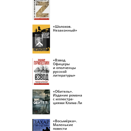
«Шолохов.
Незаконный»
«Взвод.
Офицеры
и ополченцы
русской
литературы»
«Обитель».
Издание романа
с иллюстра­
циями Клима Ли
«Восьмёрка».
Маленькие
повести