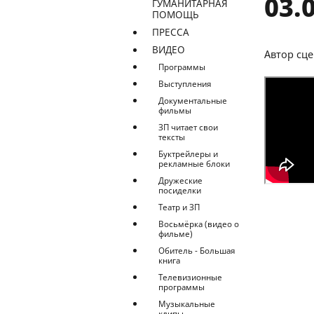
03.
ГУМАНИТАРНАЯ
ПОМОЩЬ
ПРЕССА
ВИДЕО
Автор сце
Программы
Выступления
Документальные
фильмы
ЗП читает свои
тексты
Буктрейлеры и
рекламные блоки
Дружеские
посиделки
Театр и ЗП
Восьмёрка (видео о
фильме)
Обитель - Большая
книга
Телевизионные
программы
Музыкальные
клипы