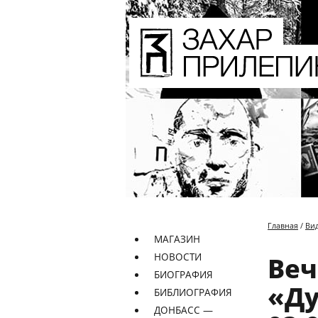
Главная
/
Ви
МАГАЗИН
НОВОСТИ
Веч
БИОГРАФИЯ
«Ду
БИБЛИОГРАФИЯ
ДОНБАСС —