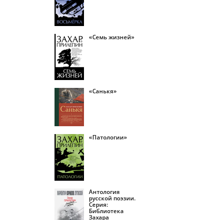
«Семь жизней»
«Санькя»
«Патологии»
Антология
русской поэзии.
Серия:
Библиотека
Захара