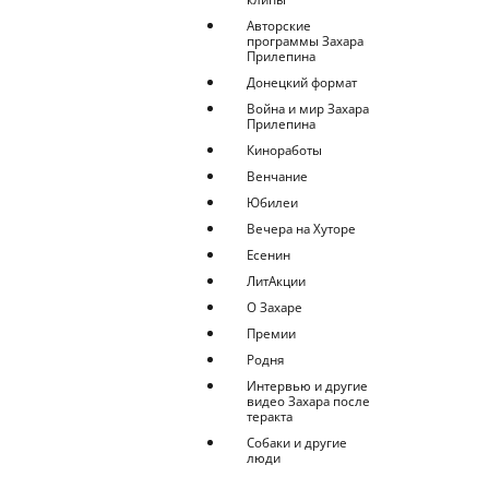
Авторские
программы Захара
Прилепина
Донецкий формат
Война и мир Захара
Прилепина
Киноработы
Венчание
Юбилеи
Вечера на Хуторе
Есенин
ЛитАкции
О Захаре
Премии
Родня
Интервью и другие
видео Захара после
теракта
Собаки и другие
люди