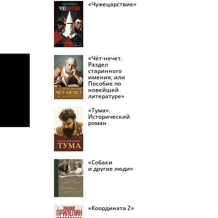
«Чужецарствие»
«Чёт-нечет.
Раздел
старинного
имения, или
Пособие по
новейшей
литературе»
«Тума».
Исторический
роман
«Собаки
и другие люди»
«Координата Z»