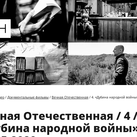
део
/
Документальные фильмы
/
Вечная Отечественная
/ 4. «Дубина народной войны»
ная Отечественная / 4 
бина народной войны»