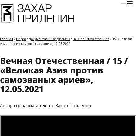
Отк
Главная
/
Видео
/
Документальные фильмы
/
Вечная Отечественная
/ 15. «Великая
Азия против самозваных ариев», 12.05.2021
Вечная Отечественная / 15 /
«Великая Азия против
самозваных ариев»,
12.05.2021
Автор сценария и текста: Захар Прилепин.