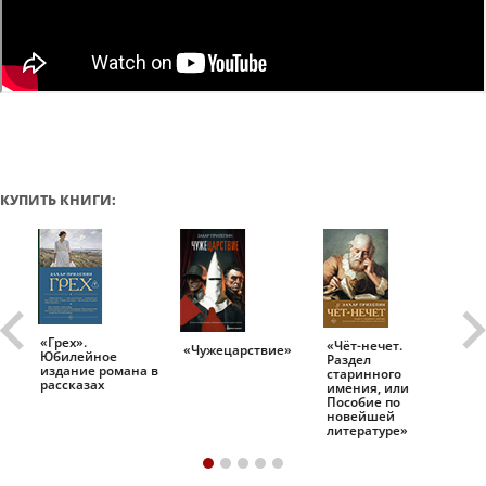
КУПИТЬ КНИГИ:
«Грех».
«Чёт-нечет.
«Т
«Чужецарствие»
Юбилейное
Раздел
Ис
.
издание романа в
старинного
ро
рассказах
имения, или
Пособие по
новейшей
литературе»