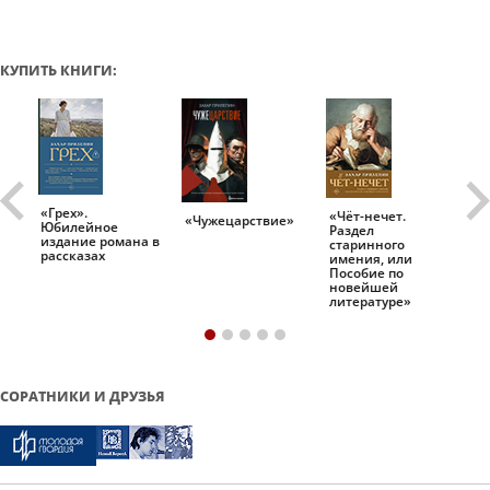
КУПИТЬ КНИГИ:
«Грех».
«Чёт-нечет.
«Т
«Чужецарствие»
Юбилейное
Раздел
Ис
.
издание романа в
старинного
ро
рассказах
имения, или
Пособие по
новейшей
литературе»
СОРАТНИКИ И ДРУЗЬЯ