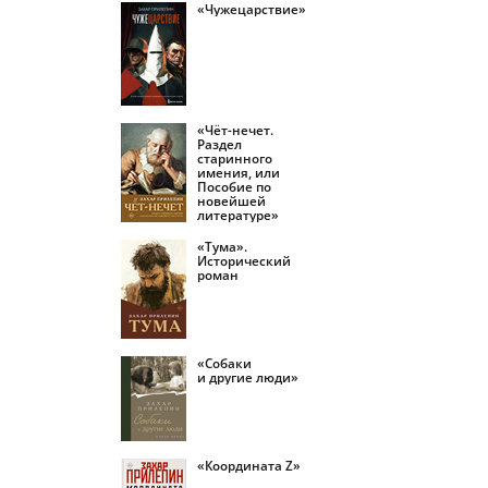
«Чужецарствие»
«Чёт-нечет.
Раздел
старинного
имения, или
Пособие по
новейшей
литературе»
«Тума».
Исторический
роман
«Собаки
и другие люди»
«Координата Z»