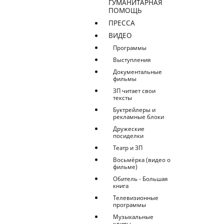
ГУМАНИТАРНАЯ
ПОМОЩЬ
ПРЕССА
ВИДЕО
Программы
Выступления
Документальные
фильмы
ЗП читает свои
тексты
Буктрейлеры и
рекламные блоки
Дружеские
посиделки
Театр и ЗП
Восьмёрка (видео о
фильме)
Обитель - Большая
книга
Телевизионные
программы
Музыкальные
клипы