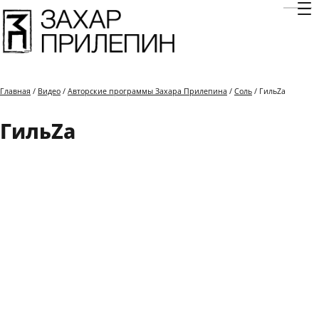
Отк
Главная
/
Видео
/
Авторские программы Захара Прилепина
/
Соль
/ ГильZа
ГильZа