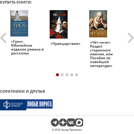
КУПИТЬ КНИГИ:
«Грех».
«Чёт-нечет.
«Т
«Чужецарствие»
Юбилейное
Раздел
Ис
.
издание романа в
старинного
ро
рассказах
имения, или
Пособие по
новейшей
литературе»
СОРАТНИКИ И ДРУЗЬЯ
© 2026 Захар Прилепин