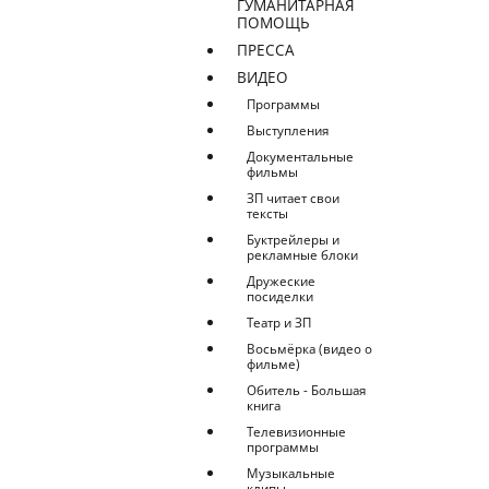
ГУМАНИТАРНАЯ
ПОМОЩЬ
ПРЕССА
ВИДЕО
Программы
Выступления
Документальные
фильмы
ЗП читает свои
тексты
Буктрейлеры и
рекламные блоки
Дружеские
посиделки
Театр и ЗП
Восьмёрка (видео о
фильме)
Обитель - Большая
книга
Телевизионные
программы
Музыкальные
клипы