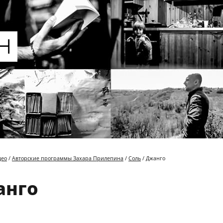
део
/
Авторские программы Захара Прилепина
/
Соль
/ Джанго
анго