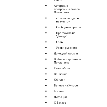
Авторские
программы Захара
Прилепина
«Старикам здесь
не место»
Свободная пресса
Программа на
"Дожде"
Соль
Уроки русского
Донецкий формат
Война и мир Захара
Прилепина
Киноработы
Венчание
Юбилеи
Вечера на Хуторе
Есенин
ЛитАкции
О Захаре