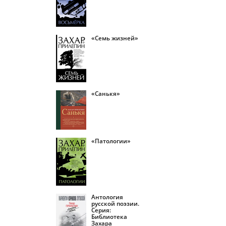
«Семь жизней»
«Санькя»
«Патологии»
Антология
русской поэзии.
Серия:
Библиотека
Захара