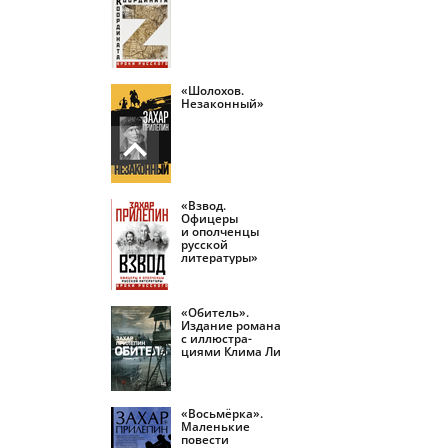
«Шолохов.
Незаконный»
«Взвод.
Офицеры
и ополченцы
русской
литературы»
«Обитель».
Издание романа
с иллюстра­
циями Клима Ли
«Восьмёрка».
Маленькие
повести