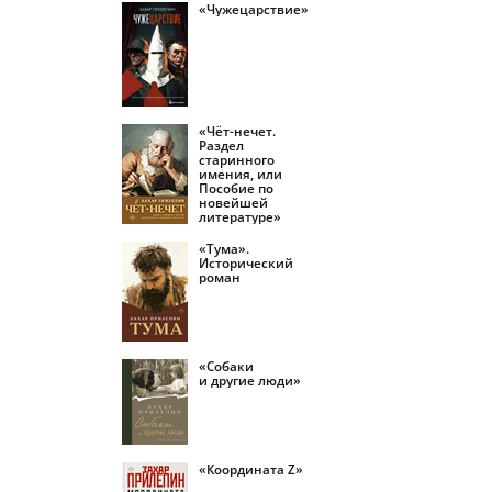
«Чужецарствие»
«Чёт-нечет.
Раздел
старинного
имения, или
Пособие по
новейшей
литературе»
«Тума».
Исторический
роман
«Собаки
и другие люди»
«Координата Z»