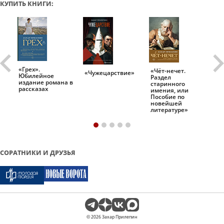
КУПИТЬ КНИГИ:
«Грех».
«Чёт-нечет.
«Т
«Чужецарствие»
Юбилейное
Раздел
Ис
.
издание романа в
старинного
ро
рассказах
имения, или
Пособие по
новейшей
литературе»
СОРАТНИКИ И ДРУЗЬЯ
© 2026 Захар Прилепин