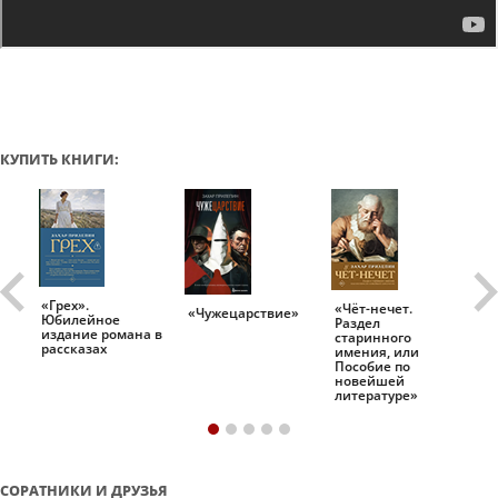
КУПИТЬ КНИГИ:
«Грех».
«Чёт-нечет.
«Т
«Чужецарствие»
Юбилейное
Раздел
Ис
.
издание романа в
старинного
ро
рассказах
имения, или
Пособие по
новейшей
литературе»
СОРАТНИКИ И ДРУЗЬЯ