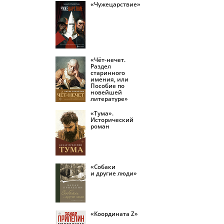
«Чужецарствие»
«Чёт-нечет.
Раздел
старинного
имения, или
Пособие по
новейшей
литературе»
«Тума».
Исторический
роман
«Собаки
и другие люди»
«Координата Z»