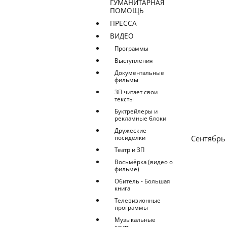
ГУМАНИТАРНАЯ
ПОМОЩЬ
ПРЕССА
ВИДЕО
Программы
Выступления
Документальные
фильмы
ЗП читает свои
тексты
Буктрейлеры и
рекламные блоки
Дружеские
посиделки
Сентябрь
Театр и ЗП
Восьмёрка (видео о
фильме)
Обитель - Большая
книга
Телевизионные
программы
Музыкальные
клипы