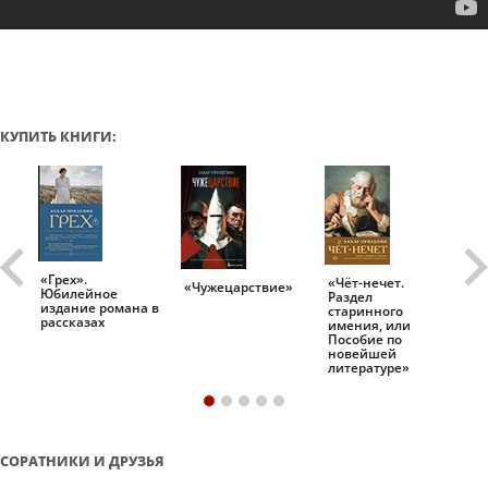
КУПИТЬ КНИГИ:
«Грех».
«Чёт-нечет.
«Т
«Чужецарствие»
Юбилейное
Раздел
Ис
.
издание романа в
старинного
ро
рассказах
имения, или
Пособие по
новейшей
литературе»
СОРАТНИКИ И ДРУЗЬЯ