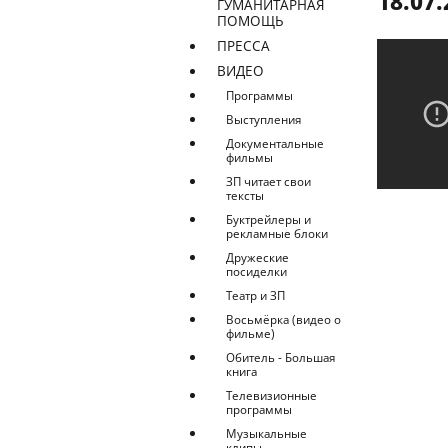
18.07.
ГУМАНИТАРНАЯ
ПОМОЩЬ
ПРЕССА
ВИДЕО
Программы
Выступления
Документальные
фильмы
ЗП читает свои
тексты
Буктрейлеры и
рекламные блоки
Дружеские
посиделки
Театр и ЗП
Восьмёрка (видео о
фильме)
Обитель - Большая
книга
Телевизионные
программы
Музыкальные
клипы