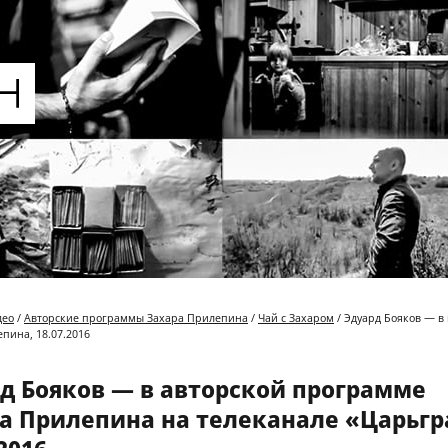
део
/
Авторские программы Захара Прилепина
/
Чай с Захаром
/ Эдуард Бояков — в
пина, 18.07.2016
д Бояков — в авторской программе
а Прилепина на телеканале «Царьгр