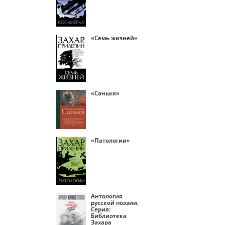
«Семь жизней»
«Санькя»
«Патологии»
Антология
русской поэзии.
Серия:
Библиотека
Захара