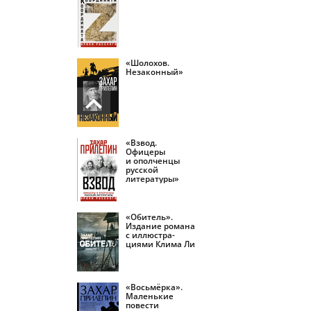
«Шолохов.
Незаконный»
«Взвод.
Офицеры
и ополченцы
русской
литературы»
«Обитель».
Издание романа
с иллюстра­
циями Клима Ли
«Восьмёрка».
Маленькие
повести