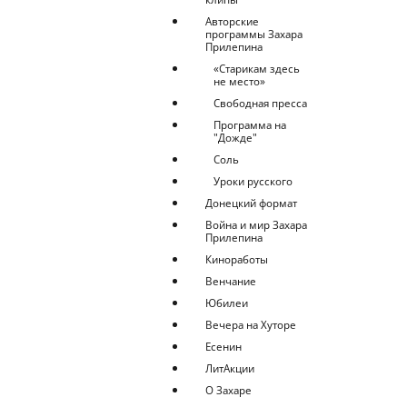
Авторские
программы Захара
Прилепина
«Старикам здесь
не место»
Свободная пресса
Программа на
"Дожде"
Соль
Уроки русского
Донецкий формат
Война и мир Захара
Прилепина
Киноработы
Венчание
Юбилеи
Вечера на Хуторе
Есенин
ЛитАкции
О Захаре