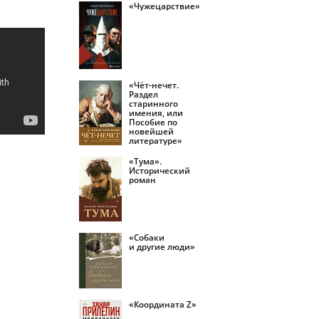
«Чужецарствие»
«Чёт-нечет.
Раздел
старинного
имения, или
Пособие по
новейшей
литературе»
«Тума».
Исторический
роман
«Собаки
и другие люди»
«Координата Z»