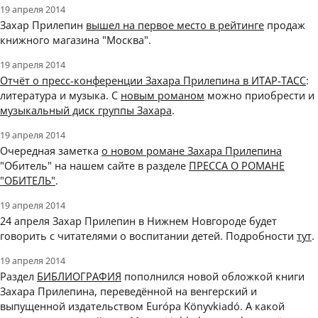
19 апреля 2014
Захар Прилепин
вышел на первое место в рейтинге
продаж
книжного магазина "Москва".
19 апреля 2014
Отчёт о пресс-конференции Захара Прилепина в ИТАР-ТАСС
:
литература и музыка. С
новым романом
можно приобрести и
музыкальный диск группы Захара
.
19 апреля 2014
Очередная заметка
о новом романе Захара Прилепина
"Обитель" на нашем сайте в разделе
ПРЕССА О РОМАНЕ
"ОБИТЕЛЬ"
.
19 апреля 2014
24 апреля Захар Прилепин в Нижнем Новгороде будет
говорить с читателями о воспитании детей. Подробности
тут
.
19 апреля 2014
Раздел
БИБЛИОГРАФИЯ
пополнился новой обложкой книги
Захара Прилепина, переведённой на венгерский и
выпущенной издательством Európa Könyvkiadó. А какой