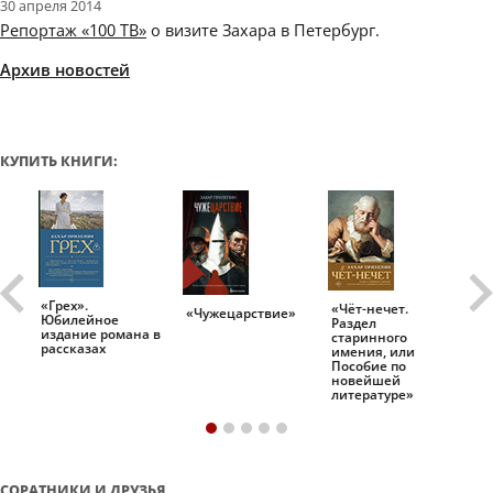
30 апреля 2014
Репортаж «100 ТВ»
о визите Захара в Петербург.
Архив новостей
КУПИТЬ КНИГИ:
«Грех».
«Чёт-нечет.
«Т
«Чужецарствие»
Юбилейное
Раздел
Ис
.
издание романа в
старинного
ро
рассказах
имения, или
Пособие по
новейшей
литературе»
СОРАТНИКИ И ДРУЗЬЯ