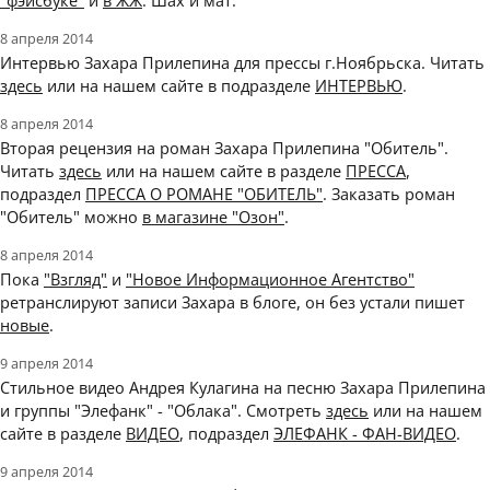
"фэйсбуке"
и
в ЖЖ
. Шах и мат.
8 апреля 2014
Интервью Захара Прилепина для прессы г.Ноябрьска. Читать
здесь
или на нашем сайте в подразделе
ИНТЕРВЬЮ
.
8 апреля 2014
Вторая рецензия на роман Захара Прилепина "Обитель".
Читать
здесь
или на нашем сайте в разделе
ПРЕССА
,
подраздел
ПРЕССА О РОМАНЕ "ОБИТЕЛЬ"
. Заказать роман
"Обитель" можно
в магазине "Озон"
.
8 апреля 2014
Пока
"Взгляд"
и
"Новое Информационное Агентство"
ретранслируют записи Захара в блоге, он без устали пишет
новые
.
9 апреля 2014
Стильное видео Андрея Кулагина на песню Захара Прилепина
и группы "Элефанк" - "Облака". Смотреть
здесь
или на нашем
сайте в разделе
ВИДЕО
, подраздел
ЭЛЕФАНК - ФАН-ВИДЕО
.
9 апреля 2014