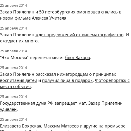
25 апреля 2014
Захар Прилепин и 50 петербургских омоновцев
снялись в
новом фильме
Алексея Учителя.
25 апреля 2014
Захар Прилепин
ждет предложений от кинематографистов
. И
ожидает их
много
.
25 апреля 2014
"Эхо Москвы" перепечатывает
блог Захара
.
25 апреля 2014
Захар Прилепин
рассказал нижегородцам о принципах
воспитания детей
и
получил яйца в подарок
.
Фоторепортаж с
места события
.
25 апреля 2014
Государственная дума РФ запрещает мат.
Захар Прилепин
удивлён
.
25 апреля 2014
Елизавета Боярская, Максим Матвеев и другие
на премьере