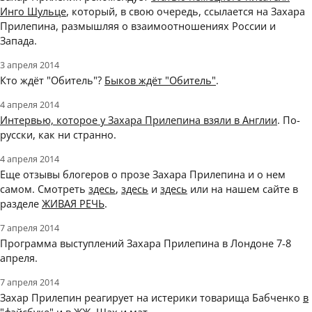
Инго Шульце
, который, в свою очередь, ссылается на Захара
Прилепина, размышляя о взаимоотношениях России и
Запада.
3 апреля 2014
Кто ждёт "Обитель"?
Быков ждёт "Обитель"
.
4 апреля 2014
Интервью, которое у Захара Прилепина взяли в Англии
. По-
русски, как ни странно.
4 апреля 2014
Еще отзывы блогеров о прозе Захара Прилепина и о нем
самом. Смотреть
здесь
,
здесь
и
здесь
или на нашем сайте в
разделе
ЖИВАЯ РЕЧЬ
.
7 апреля 2014
Программа выступлений Захара Прилепина в Лондоне 7-8
апреля.
7 апреля 2014
Захар Прилепин реагирует на истерики товарища Бабченко
в