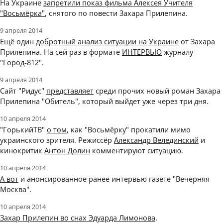
На Украине
запретили показ фильма Алексея Учителя
"Восьмёрка"
, снятого по повести Захара Прилепина.
9 апреля 2014
Ещё один
добротный анализ ситуации на Украине
от Захара
Прилепина. На сей раз в формате
ИНТЕРВЬЮ
журналу
"Город-812".
9 апреля 2014
Сайт "Ридус"
представляет
среди прочих новый роман Захара
Прилепина "Обитель", который выйдет уже через три дня.
10 апреля 2014
"ГорькийТВ"
о том
, как "Восьмёрку" прокатили мимо
украинского зрителя. Режиссёр
Александр Велединский
и
кинокритик
Антон Долин
комментируют ситуацию.
10 апреля 2014
А вот
и анонсированное ранее интервью газете "Вечерняя
Москва".
10 апреля 2014
Захар Прилепин во снах Эдуарда Лимонова
.