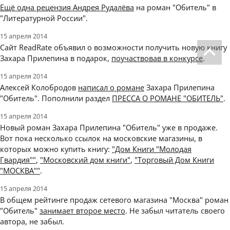
Ещё одна рецензия Андрея Рудалёва
на роман "Обитель" в
"Литературной России".
15 апреля 2014
Сайт ReadRate объявил о возможности получить новую книгу
Захара Прилепина в подарок,
поучаствовав в конкурсе
.
15 апреля 2014
Алексей Колобродов
написал о романе
Захара Прилепина
"Обитель". Пополнили раздел
ПРЕССА О РОМАНЕ "ОБИТЕЛЬ"
.
15 апреля 2014
Новый роман Захара Прилепина "Обитель" уже в продаже.
Вот пока несколько ссылок на московские магазины, в
которых можно купить книгу:
"Дом Книги "Молодая
Гвардия""
,
"Московский дом книги"
,
"Торговый Дом Книги
"МОСКВА""
.
15 апреля 2014
В общем рейтинге продаж сетевого магазина "Москва" роман
"Обитель"
занимает второе место
. Не забыл читатель своего
автора, не забыл.