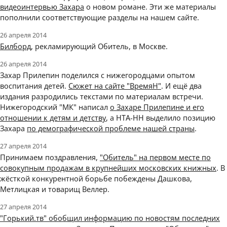
видеоинтервью Захара
о новом романе. Эти же материалы
пополнили соответствующие разделы на нашем сайте.
26 апреля 2014
Билборд
, рекламирующий Обитель, в Москве.
26 апреля 2014
Захар Прилепин поделился с нижегородцами опытом
воспитания детей.
Сюжет на сайте "ВремяН"
. И ещё два
издания разродились текстами по материалам встречи.
Нижегородский "МК" написал
о Захаре Прилепине и его
отношении к детям и детству
, а НТА-НН выделило позицию
Захара
по демографической проблеме нашей страны
.
27 апреля 2014
Принимаем поздравления,
"Обитель" на первом месте по
совокупным продажам в крупнейших московских книжных
. В
жёсткой конкурентной борьбе побеждены Дашкова,
Метлицкая и товарищ Веллер.
27 апреля 2014
"Горький.тв" обобщил информацию
по новостям последних