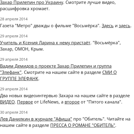
Захар Прилепин про Украину
. Смотрите лучше видео,
расшифровка хромает.
28 апреля 2014
Газета "Метро" дважды о фильме "Восьмёрка".
Здесь
и
здесь
.
29 апреля 2014
Учитель и Ксения Ларина к нему пристаёт
. "Восьмёрка",
Захар, ОМОН, Крым.
29 апреля 2014
Вадим Демидов о проекте Захар Прилепин и группа
"Элефанк"
. Смотрите на нашем сайте в разделе
СМИ О
ГРУППЕ ЭЛЕФАНК
.
29 апреля 2014
Два новых видеоинтервью Захара на нашем сайте в разделе
ВИДЕО
.
Первое
от LifeNews, а
второе
от "Пятого канала".
30 апреля 2014
Лев Данилкин в журнале "Афиша"
про "Обитель". Читайте на
нашем сайте в разделе
ПРЕССА О РОМАНЕ "ОБИТЕЛЬ"
.