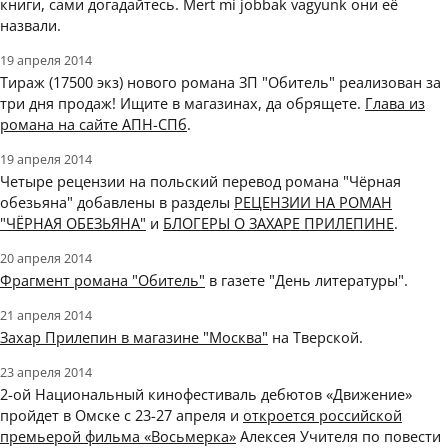
книги, сами догадайтесь. Mert mi jobbak vagyunk они её
назвали.
19 апреля 2014
Тираж (17500 экз) нового романа ЗП "Обитель" реализован за
три дня продаж! Ищите в магазинах, да обрящете.
Глава из
романа на сайте АПН-СПб
.
19 апреля 2014
Четыре рецензии на польский перевод романа "Чёрная
обезьяна" добавлены в разделы
РЕЦЕНЗИИ НА РОМАН
"ЧЁРНАЯ ОБЕЗЬЯНА"
и
БЛОГЕРЫ О ЗАХАРЕ ПРИЛЕПИНЕ
.
20 апреля 2014
Фрагмент романа "Обитель"
в газете "День литературы".
21 апреля 2014
Захар Прилепин в магазине "Москва"
на Тверской.
23 апреля 2014
2-ой Национальный кинофестиваль дебютов «Движение»
пройдет в Омске с 23-27 апреля и
откроется российской
премьерой фильма «Восьмерка»
Алексея Учителя по повести