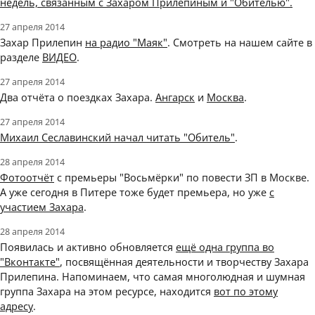
недель, связанным с Захаром Прилепиным и "Обителью".
27 апреля 2014
Захар Прилепин
на радио "Маяк"
. Смотреть на нашем сайте в
разделе
ВИДЕО
.
27 апреля 2014
Два отчёта о поездках Захара.
Ангарск
и
Москва
.
27 апреля 2014
Михаил Сеславинский начал читать "Обитель"
.
28 апреля 2014
Фотоотчёт
с премьеры "Восьмёрки" по повести ЗП в Москве.
А уже сегодня в Питере тоже будет премьера, но уже
с
участием Захара
.
28 апреля 2014
Появилась и активно обновляется
ещё одна группа во
"Вконтакте"
, посвящённая деятельности и творчеству Захара
Прилепина. Напоминаем, что самая многолюдная и шумная
группа Захара на этом ресурсе, находится
вот по этому
адресу
.