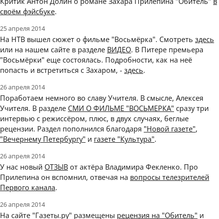
Критик Антон Долин о романе Захара Прилепина "Обитель"
в
своём фэйсбуке
.
25 апреля 2014
На НТВ вышел сюжет о фильме "Восьмёрка". Смотреть
здесь
или на нашем сайте в разделе
ВИДЕО
. В Питере премьера
"Восьмёрки" еще состоялась. Подробности, как на неё
попасть и встретиться с Захаром, -
здесь
.
26 апреля 2014
Поработаем немного во славу Учителя. В смысле, Алексея
Учителя. В разделе
СМИ О ФИЛЬМЕ "ВОСЬМЕРКА"
сразу три
интервью с режиссёром, плюс, в двух случаях, беглые
рецензии. Раздел пополнился благодаря
"Новой газете"
,
"Вечернему Петербургу"
и
газете "Культура"
.
26 апреля 2014
У нас новый
ОТЗЫВ
от актёра Владимира Фекленко. Про
Прилепина он вспомнил, отвечая на
вопросы телезрителей
Первого канала
.
26 апреля 2014
На сайте "Газеты.ру" размещены
рецензия на "Обитель"
и