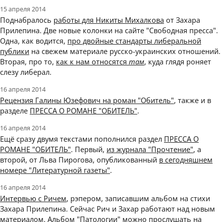
15 апреля 2014
Поднабралось
работы для Никиты Михалкова
от Захара
Прилепина. Две новые колонки на сайте "Свободная пресса".
Одна, как водится,
про двойные стандарты либеральной
публики
на свежем материале русско-украинских отношений.
Вторая, про то,
как к нам относятся
там
, куда глядя роняет
слезу либерал.
16 апреля 2014
Рецензия Галины Юзефович на роман "Обитель"
, также и в
разделе
ПРЕССА О РОМАНЕ "ОБИТЕЛЬ"
.
16 апреля 2014
Ещё сразу двумя текстами пополнился раздел
ПРЕССА О
РОМАНЕ "ОБИТЕЛЬ"
. Первый,
из журнала "Прочтение"
, а
второй, от Льва Пирогова, опубликованный
в сегодняшнем
номере "Литературной газеты"
.
16 апреля 2014
Интервью с Ричем
, рэпером, записавшим альбом на стихи
Захара Прилепина. Сейчас Рич и Захар работают над новым
материалом. Альбом "Патологии" можно прослушать
на