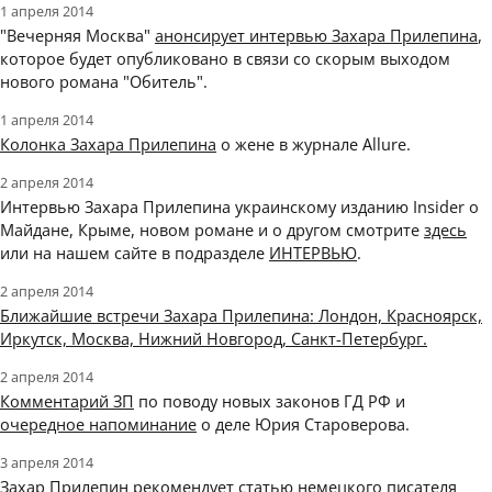
1 апреля 2014
"Вечерняя Москва"
анонсирует интервью Захара Прилепина
,
которое будет опубликовано в связи со скорым выходом
нового романа "Обитель".
1 апреля 2014
Колонка Захара Прилепина
о жене в журнале Allure.
2 апреля 2014
Интервью Захара Прилепина украинскому изданию Insider о
Майдане, Крыме, новом романе и о другом смотрите
здесь
или на нашем сайте в подразделе
ИНТЕРВЬЮ
.
2 апреля 2014
Ближайшие встречи Захара Прилепина: Лондон, Красноярск,
Иркутск, Москва, Нижний Новгород, Санкт-Петербург.
2 апреля 2014
Комментарий ЗП
по поводу новых законов ГД РФ и
очередное напоминание
о деле Юрия Староверова.
3 апреля 2014
Захар Прилепин рекомендует
статью немецкого писателя