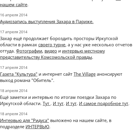
нашем сайте
.
16 апреля 2014
Аудиозапись выступления Захара в Париже.
17 апреля 2014
Захар ещё продолжает бороздить просторы Иркутской
области в рамках
своего турне
, а у нас уже несколько отчетов
оттуда.
Фотографии
,
видео
и
интервью местному
представительству Комсомольской правды
.
17 апреля 2014
Газета "Культура"
и интернет сайт
The Village
анонсируют
выход романа "Обитель".
18 апреля 2014
Ещё заметки и интервью по итогам поездки Захара по
Иркутской области.
Тут
.
И тут
.
И тут
.
И самое подробное тут
.
18 апреля 2014
Интервью для "Ридуса"
выложено на нашем сайте, в
подразделе
ИНТЕРВЬЮ
.