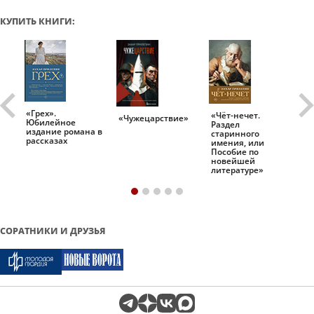
КУПИТЬ КНИГИ:
«Грех».
«Чёт-нечет.
«Т
«Чужецарствие»
Юбилейное
Раздел
Ис
.
издание романа в
старинного
ро
рассказах
имения, или
Пособие по
новейшей
литературе»
СОРАТНИКИ И ДРУЗЬЯ