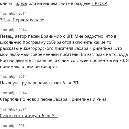
книги".
Здесь
или на нашем сайте в разделе
ПРЕССА
.
1 октября 2014
ЗП на Первом канале
.
1 октября 2014
Певец, автор песен Бранимир о ЗП
: Мне радостно, что в
школьную программу собираются включить какие-то
рассказы нижегородского писателя Захара Прилепина. Это
мой любимый современный писатель. Во взглядах на то, куда
России двигаться дальше, я с ним согласен процентов на 70. Я
понимаю, о чём он говорит.
1 октября 2014
Накануне. ру перепечатывает блог ЗП
.
1 октября 2014
Старполит о новой песне Захара Прилепина и Рича
.
1 октября 2014
Рупостерс цитирует блог ЗП
.
1 октября 2014