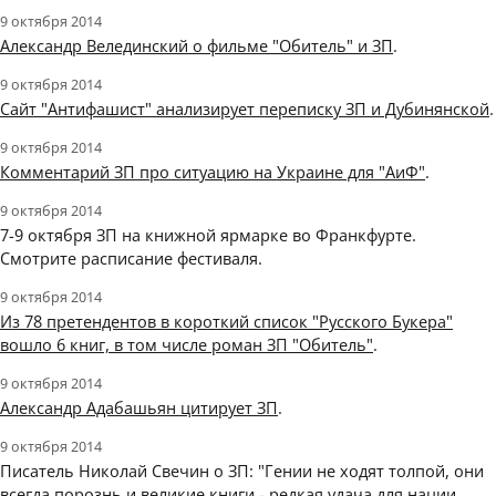
9 октября 2014
Александр Велединский о фильме "Обитель" и ЗП
.
9 октября 2014
Сайт "Антифашист" анализирует переписку ЗП и Дубинянской
.
9 октября 2014
Комментарий ЗП про ситуацию на Украине для "АиФ"
.
9 октября 2014
7-9 октября ЗП на книжной ярмарке во Франкфурте.
Смотрите расписание фестиваля.
9 октября 2014
Из 78 претендентов в короткий список "Русского Букера"
вошло 6 книг, в том числе роман ЗП "Обитель"
.
9 октября 2014
Александр Адабашьян цитирует ЗП
.
9 октября 2014
Писатель Николай Свечин о ЗП: "Гении не ходят толпой, они
всегда порознь и великие книги - редкая удача для нации.