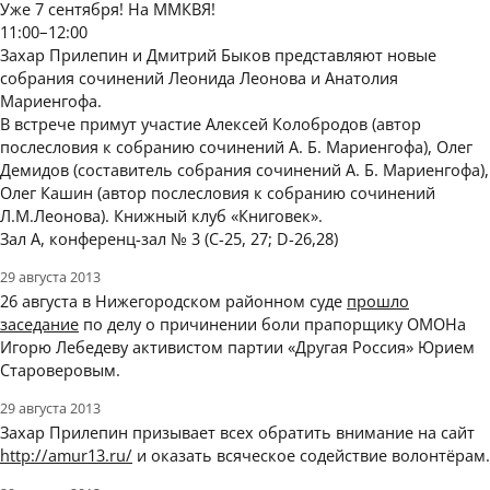
Уже 7 сентября! На ММКВЯ!
11:00–12:00
Захар Прилепин и Дмитрий Быков представляют новые
собрания сочинений Леонида Леонова и Анатолия
Мариенгофа.
В встрече примут участие Алексей Колобродов (автор
послесловия к собранию сочинений А. Б. Мариенгофа), Олег
Демидов (составитель собрания сочинений А. Б. Мариенгофа),
Олег Кашин (автор послесловия к собранию сочинений
Л.М.Леонова). Книжный клуб «Книговек».
Зал А, конференц-зал № 3 (C-25, 27; D-26,28)
29 августа 2013
26 августа в Нижегородском районном суде
прошло
заседание
по делу о причинении боли прапорщику ОМОНа
Игорю Лебедеву активистом партии «Другая Россия» Юрием
Староверовым.
29 августа 2013
Захар Прилепин призывает всех обратить внимание на сайт
http://amur13.ru/
и оказать всяческое содействие волонтёрам.