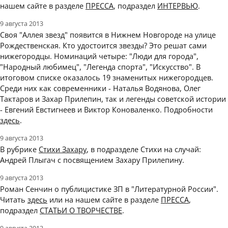
нашем сайте в разделе
ПРЕССА
, подраздел
ИНТЕРВЬЮ
.
9 августа 2013
Своя "Аллея звезд" появится в Нижнем Новгороде на улице
Рождественская. Кто удостоится звезды? Это решат сами
нижегородцы. Номинаций четыре: "Люди для города",
"Народный любимец", "Легенда спорта", "Искусство". В
итоговом списке оказалось 19 знаменитых нижегородцев.
Среди них как современники - Наталья Водянова, Олег
Тактаров и Захар Прилепин, так и легенды советской истории
- Евгений Евстигнеев и Виктор Коноваленко. Подробности
здесь
.
9 августа 2013
В рубрике
Стихи Захару
, в подразделе Стихи на случай:
Андрей Плыгач с посвящением Захару Прилепину.
9 августа 2013
Роман Сенчин о публицистике ЗП в "Литературной России".
Читать
здесь
или на нашем сайте в разделе
ПРЕССА
,
подраздел
СТАТЬИ О ТВОРЧЕСТВЕ
.