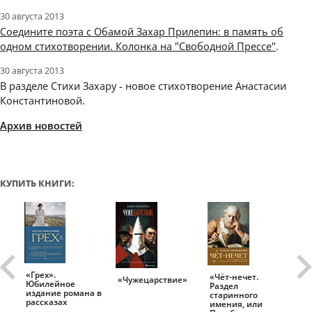
30 августа 2013
Соедините поэта с Обамой Захар Прилепин: в память об
одном стихотворении. Колонка на "Свободной Прессе"
.
30 августа 2013
В разделе Стихи Захару - новое стихотворение Анастасии
Константиновой.
Архив новостей
КУПИТЬ КНИГИ:
«Грех».
«Чёт-нечет.
«Т
«Чужецарствие»
Юбилейное
Раздел
Ис
.
издание романа в
старинного
ро
рассказах
имения, или