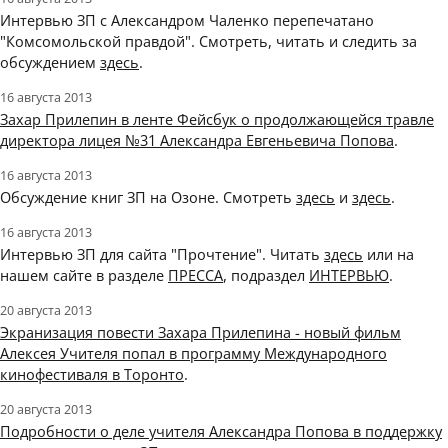
Интервью ЗП с Александром Чаленко перепечатано
"Комсомольской правдой". Смотреть, читать и следить за
обсуждением
здесь
.
16 августа 2013
Захар Прилепин в ленте Фейсбук о продолжающейся травле
директора лицея №31 Александра Евгеньевича Попова
.
16 августа 2013
Обсуждение книг ЗП на Озоне. Смотреть
здесь
и
здесь
.
16 августа 2013
Интервью ЗП для сайта "Прочтение". Читать
здесь
или на
нашем сайте в разделе
ПРЕССА
, подраздел
ИНТЕРВЬЮ
.
20 августа 2013
Экранизация повести Захара Прилепина - новый фильм
Алексея Учителя попал в программу Международного
кинофестиваля в Торонто
.
20 августа 2013
Подробности о деле учителя Александра Попова в поддержку