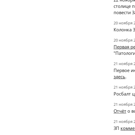
столице п
повести З
20 ноября 
Колонка З
20 ноября 
Первая р
"Патологи
21 ноября 
Первое ин
здесь
.
21 ноября 
Росбалт ц
21 ноября 
Отчёт
о в
21 ноября 
ЗП
комме