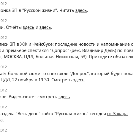
2012
онка ЗП в "Русской жизни". Читать
здесь
.
2012
ми. Отчёты
здесь
и
здесь
.
2012
писи ЗП в
ЖЖ
и
Фейсбуке
: последние новости и напоминание 
й премьере спектакля "Допрос" (реж. Владимир Дель) по пове
я, МОСКВА, ЦДЛ, Большая Никитская, 53). Приходите обязател
2012
аёт большой сюжет о спектакле "Допрос", который будет пока
 ЦДЛ, 22 ноября в 19.30. Смотреть
здесь
.
2012
ове. Видео-сюжет смотреть
здесь
.
2012
аздела "Весь день" сайта "Русская жизнь" сегодня
от Захара
на
.
2012