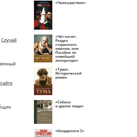
«Чужецарствие»
«Чёт-нечет.
:
Случай
Раздел
старинного
имения, или
Пособие по
новейшей
литературе»
твенный
«Тума».
Исторический
роман
тайте
«Собаки
и другие люди»
общин
«Координата Z»