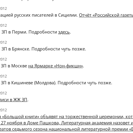
2012
гацией русских писателей в Сицилии.
Отчёт «Российской газет
2012
я ЗП в Перми. Подробности
здесь
.
2012
 ЗП в Брянске. Подробности чуть позже.
2012
я ЗП в Москве
на Ярмарке «Нон-фикшн»
.
2012
 ЗП в Кишиневе (Молдова). Подробности чуть позже.
2012
писи в ЖЖ ЗП
.
2012
в «Большой книги» объявят на торжественной церемонии, ко
 27 ноября в Доме Пашкова, Литературная академия назовет 
реатов седьмого сезона национальной литературной премии 