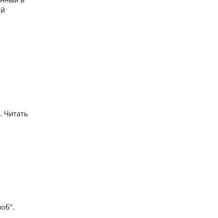
ой
. Читать
об".