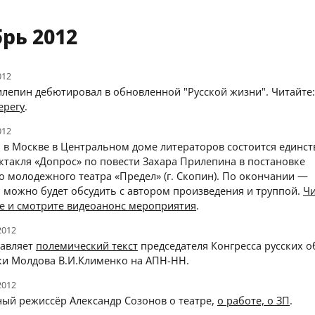
рь 2012
012
илепин дебютировал в обновленной "Русской жизни". Читайте
ерегу
.
012
я в Москве в Центральном доме литераторов состоится единс
ктакля «Допрос» по повести Захара Прилепина в постановке
 молодежного театра «Предел» (г. Скопин). По окончании —
 можно будет обсудить с автором произведения и труппой.
Чи
е и смотрите видеоанонс мероприятия
.
2012
тавляет
полемический текст
председателя Конгресса русских 
ки Молдова В.И.Клименко на АПН-НН.
2012
ный режиссёр Александр Созонов о театре,
о работе, о ЗП
.