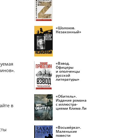
«Шолохов.
Незаконный»
«Взвод.
руемая
Офицеры
линов».
и ополченцы
русской
литературы»
«Обитель».
Издание романа
с иллюстра­
айте в
циями Клима Ли
«Восьмёрка».
сты
Маленькие
повести