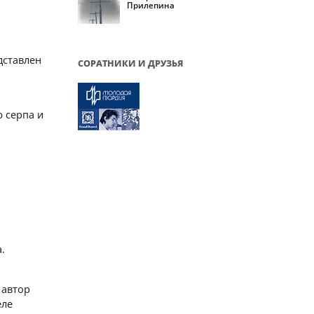
Прилепина
дставлен
СОРАТНИКИ И ДРУЗЬЯ
 серпа и
.
 автор
еле