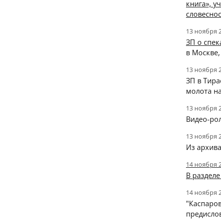
книга», у
словесно
13 ноября 
ЗП о спек
в Москве,
13 ноября 
ЗП в Тир
молота на
13 ноября 
Видео-ро
13 ноября 
Из архив
14 ноября 
В раздел
14 ноября 
"Каспаров
предисло