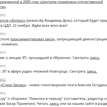
чрежденной в 2005 году «Центром поддержки отечественной
сти»
.
2012
аткле «Допрос»
(режиссёр Владимир Дель), который будет пре
 в ЦДЛ, 22 ноября. Ждём всех-всех-всех!
2012
асполе
прокомментировал закон
, запрещающий демонстрацию
 знамёнах.
2012
лик о лекции ЗП, прошедшей в «Музеоне». Смотреть
здесь
.
2012
а: ЗП в эфире радио «Нижний Новгород». Смотреть
здесь
.
2012
е
«Стихи Захару»
- новое стихотворение поэта Алексея Остудина
2012
.ру" о сборнике "Лимонка в тюрьму" (составитель, редактор и
вия Захар Прилепин). Читать
здесь
или на нашем сайте в разд