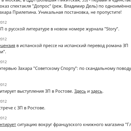
оказ спектакля "Допрос" (реж. Владимир Дель) по одноимённ
ахара Прилепина. Уникальная постановка, не пропустите!
2012
П о русской литературе в новом номере журнала "Story".
2012
ецензия
в испанской прессе на испанский перевод романа ЗП
и".
2012
тервью Захара "Советскому Спорту": по скандальному поводу
2012
итирует выступления ЗП в Ростове.
Здесь
и
здесь
.
2012
стрече с ЗП в Ростове.
2012
нтирует
ситуацию вокруг французского книжного магазина "Гл