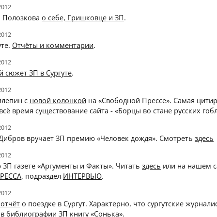
2012
а Полозкова
о себе, Гришковце и ЗП
.
2012
уте.
Отчёты и комментарии
.
2012
 сюжет ЗП в Сургуте
.
2012
илепин с
новой колонкой
на «Свободной Прессе». Самая цити
 всё время существование сайта - «Борцы во стане русских гоб
2012
Дибров вручает ЗП премию «Человек дождя». Смотреть
здесь
2012
 ЗП газете «Аргументы и Факты». Читать
здесь
или на нашем с
РЕССА
, подраздел
ИНТЕРВЬЮ
.
2012
 отчёт
о поездке в Сургут. Характерно, что сургутские журнали
в библиографии ЗП книгу «Сонька».