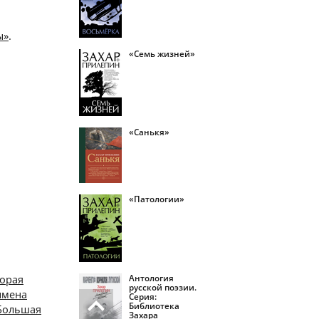
ы»
.
«Семь жизней»
«Санькя»
«Патологии»
Антология
торая
русской поэзии.
имена
Серия:
Библиотека
«Большая
Захара