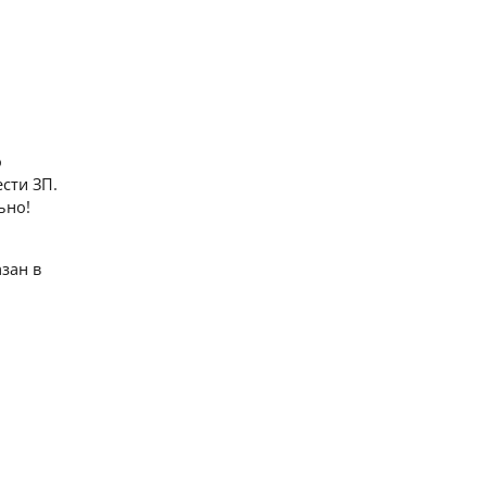
о
сти ЗП.
ьно!
зан в