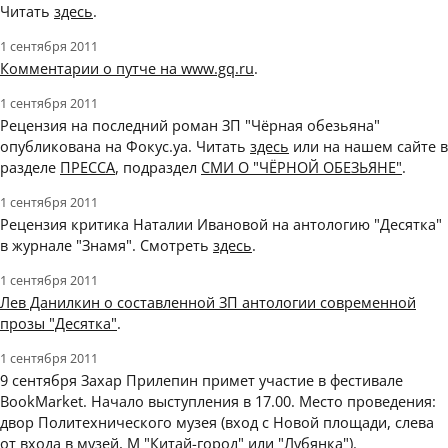
Читать
здесь
.
1 сентября 2011
Комментарии о путче на www.gq.ru
.
1 сентября 2011
Рецензия на последний роман ЗП "Чёрная обезьяна"
опубликована на Фокус.уа. Читать
здесь
или на нашем сайте в
разделе
ПРЕССА
, подраздел
СМИ О "ЧЁРНОЙ ОБЕЗЬЯНЕ"
.
1 сентября 2011
Рецензия критика Наталии Ивановой на антологию "Десятка"
в журнале "Знамя". Смотреть
здесь
.
1 сентября 2011
Лев Данилкин о составленной ЗП антологии современной
прозы "Десятка"
.
1 сентября 2011
9 сентября Захар Прилепин примет участие в фестивале
BookMarket. Начало выступления в 17.00. Место проведения:
двор Политехнического музея (вход с Новой площади, слева
от входа в музей, М "Китай-город" или "Лубянка").