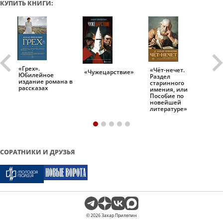
КУПИТЬ КНИГИ:
«Грех».
«Чёт-нечет.
«Т
«Чужецарствие»
Юбилейное
Раздел
Ис
.
издание романа в
старинного
ро
рассказах
имения, или
Пособие по
новейшей
литературе»
СОРАТНИКИ И ДРУЗЬЯ
© 2026 Захар Прилепин