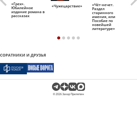
«Грех».
«Чёт-нечет.
«Т
«Чужецарствие»
Юбилейное
Раздел
Ис
.
издание романа в
старинного
ро
рассказах
имения, или
Пособие по
новейшей
литературе»
СОРАТНИКИ И ДРУЗЬЯ
© 2026 Захар Прилепин