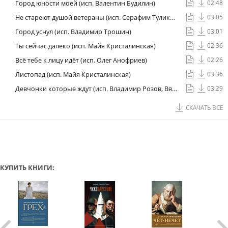
Город юности моей (исп. Валентин Будилин)
02:48
Не стареют душой ветераны (исп. Серафим Туликов)
03:05
Город уснул (исп. Владимир Трошин)
03:01
Ты сейчас далеко (исп. Майя Кристалинская)
02:36
Всё тебе к лицу идёт (исп. Олег Анофриев)
02:26
Листопад (исп. Майя Кристалинская)
03:36
Девчонки которые ждут (исп. Владимир Розов, Вячеслав Федоркин)
03:29
СКАЧАТЬ ВСЕ
КУПИТЬ КНИГИ: