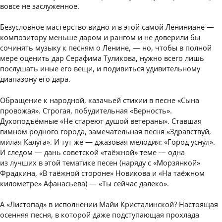
вовсе не заслуженное.
Безусловное мастерство видно и в этой самой Лениниане —
композитору меньше даром и рангом и не доверили бы
сочинять музыку к песням о Ленине, — но, чтобы в полной
мере оценить дар Серафима Туликова, нужно всего лишь
послушать иные его вещи, и подивиться удивительному
диапазону его дара.
Обращение к народной, казачьей стихии в песне «Сына
провожая». Строгая, побудительная «Верность».
Духоподъёмные «Не стареют душой ветераны». Ставшая
гимном родного города, замечательная песня «Здравствуй,
милая Калуга». И тут же — джазовая мелодия: «Город уснул».
И следом — дань советской «таёжной» теме — одна
из лучших в этой тематике песен (наряду с «Морзянкой»
Фрадкина, «В таёжной стороне» Новикова и «На таёжном
километре» Афанасьева) — «Ты сейчас далеко».
А «Листопад» в исполнении Майи Кристалинской? Настоящая
осенняя песня, в которой даже подступающая прохлада