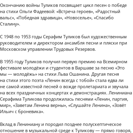
Окончанию войны Туликов посвящает цикл песен о победе
на стихи Ольги Фадеевой: «Встреча героев», «Радостный
вальс», «Победная здравица», «Новоселье», «Спасибо
Сталину».
С 1948 по 1953 годы Серафим Туликов был художественным
руководителем и директором ансамбля песни и пляски при
Московском управлении Трудовых Резервов.
В 1955 году Туликов получил первую премию на Всемирном
фестивале молодёжи и студентов в Варшаве за песню «Это
мы — молодёжь» на стихи Льва Ошанина. Другая песня
на стихи этого поэта «Ленин всегда с тобой» стала едва ли
не самой известной песней о вожде пролетариата и звучала
на всех праздничных концертах и демонстрациях. Лениниана
Серафима Туликова продолжилась песнями «Ленин, партия,
мир», «Заветам Ленина верны», «Слушайте Ленина», «Зовёт
Ильич с броневика».
Вклад в Лениниану и породил позднее полускептическое
отношение в музыкальной среде к Туликову — прямо говоря,