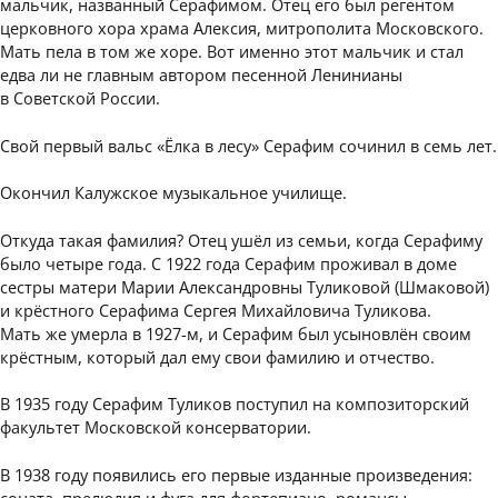
мальчик, названный Серафимом. Отец его был регентом
церковного хора храма Алексия, митрополита Московского.
Мать пела в том же хоре. Вот именно этот мальчик и стал
едва ли не главным автором песенной Ленинианы
в Советской России.
Свой первый вальс «Ёлка в лесу» Серафим сочинил в семь лет.
Окончил Калужское музыкальное училище.
Откуда такая фамилия? Отец ушёл из семьи, когда Серафиму
было четыре года. С 1922 года Серафим проживал в доме
сестры матери Марии Александровны Туликовой (Шмаковой)
и крёстного Серафима Сергея Михайловича Туликова.
Мать же умерла в 1927-м, и Серафим был усыновлён своим
крёстным, который дал ему свои фамилию и отчество.
В 1935 году Серафим Туликов поступил на композиторский
факультет Московской консерватории.
В 1938 году появились его первые изданные произведения:
соната, прелюдия и фуга для фортепиано, романсы,