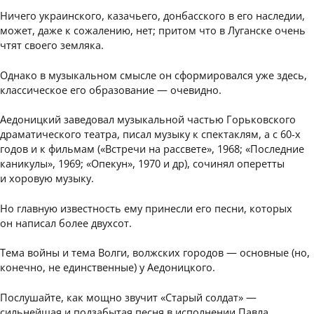
Ничего украинского, казачьего, донбасского в его наследии,
может, даже к сожалению, нет; притом что в Луганске очень
чтят своего земляка.
Однако в музыкальном смысле он сформировался уже здесь,
классическое его образование — очевидно.
Аедоницкий заведовал музыкальной частью Горьковского
драматического театра, писал музыку к спектаклям, а с 60-х
годов и к фильмам («Встречи на рассвете», 1968; «Последние
каникулы», 1969; «Опекун», 1970 и др), сочинял оперетты
и хоровую музыку.
Но главную известность ему принесли его песни, которых
он написал более двухсот.
Тема войны и тема Волги, волжских городов — основные (но,
конечно, не единственные) у Аедоницкого.
Послушайте, как мощно звучит «Старый солдат» —
сильнейшая и подзабытая песня в исполнении Павла