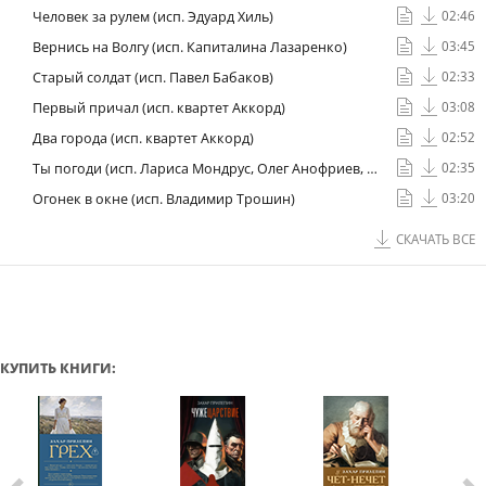
Человек за рулем (исп. Эдуард Хиль)
02:46
Вернись на Волгу (исп. Капиталина Лазаренко)
03:45
Старый солдат (исп. Павел Бабаков)
02:33
Первый причал (исп. квартет Аккорд)
03:08
Два города (исп. квартет Аккорд)
02:52
Ты погоди (исп. Лариса Мондрус, Олег Анофриев, к/ф «Последние каникулы»)
02:35
Огонек в окне (исп. Владимир Трошин)
03:20
СКАЧАТЬ ВСЕ
КУПИТЬ КНИГИ: