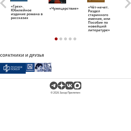
«Грех».
«Чёт-нечет.
«Т
«Чужецарствие»
Юбилейное
Раздел
Ис
.
издание романа в
старинного
ро
рассказах
имения, или
Пособие по
новейшей
литературе»
СОРАТНИКИ И ДРУЗЬЯ
© 2026 Захар Прилепин