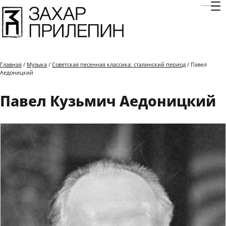
Отк
Главная
/
Музыка
/
Советская песенная классика: сталинский период
/ Павел
Аедоницкий
Павел Кузьмич Аедоницкий