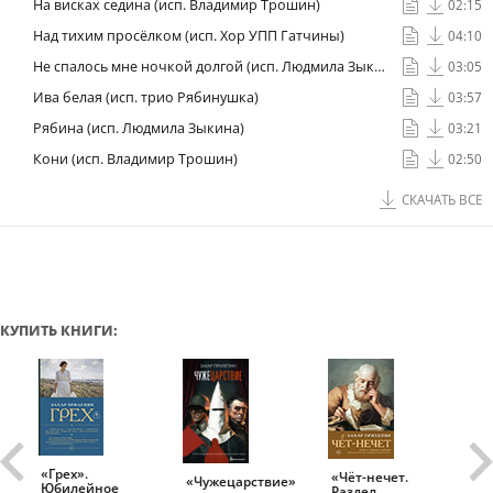
На висках седина (исп. Владимир Трошин)
02:15
Над тихим просёлком (исп. Хор УПП Гатчины)
04:10
Не спалось мне ночкой долгой (исп. Людмила Зыкина)
03:05
Ива белая (исп. трио Рябинушка)
03:57
Рябина (исп. Людмила Зыкина)
03:21
Кони (исп. Владимир Трошин)
02:50
СКАЧАТЬ ВСЕ
КУПИТЬ КНИГИ:
«Грех».
«Чёт-нечет.
«Т
«Чужецарствие»
Юбилейное
Раздел
Ис