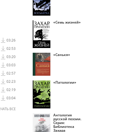
«Семь жизней»
03:26
02:53
«Санькя»
03:20
03:03
02:57
02:23
«Патологии»
02:19
03:04
ЧАТЬ ВСЕ
Антология
русской поэзии.
Серия:
Библиотека
Захара