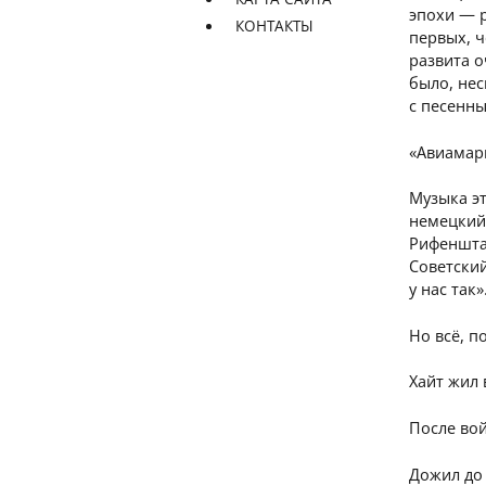
эпохи — р
КОНТАКТЫ
первых, ч
развита о
было, нес
с песенн
«Авиамарш
Музыка эт
немецкий 
Рифеншта
Советский
у нас так»
Но всё, п
Хайт жил 
После вой
Дожил до 