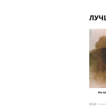
ЛУЧ
Не по
00
:
00