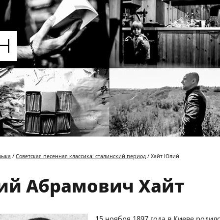
зыка
/
Советская песенная классика: сталинский период
/ Хайт Юлий
й Абрамович Хайт
15 ноября 1897 года в Киеве родил