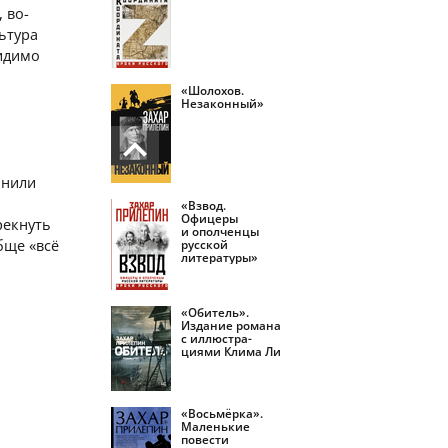
 во-
ьтура
видимо
«Шолохов.
Незаконный»
инили
«Взвод.
Офицеры
рекнуть
и ополченцы
бще «всё
русской
литературы»
«Обитель».
Издание романа
с иллюстра­
циями Клима Ли
«Восьмёрка».
Маленькие
повести