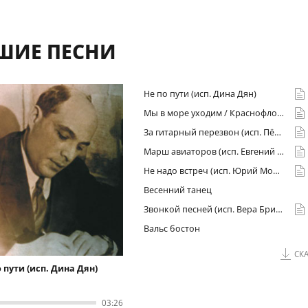
ШИЕ ПЕСНИ
Не по пути (исп. Дина Дян)
Мы в море уходим / Краснофлотский марш (исп. Георгий Виноградов)
За гитарный перезвон (исп. Пётр Лещенко)
Марш авиаторов (исп. Евгений Кибкало)
Не надо встреч (исп. Юрий Морфесси)
Весенний танец
Звонкой песней (исп. Вера Бриннер)
Вальс бостон
СКА
 пути (исп. Дина Дян)
03
:
26