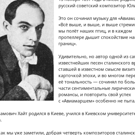
русский советский композитор Юли
Это он сочинил музыку для «Авиам
«Всё выше, и выше, и выше стрем
мы полёт наших птиц, и в каждом
пропеллере дышит спокойствие н
границ».
Удивительно, но автор одной из с
известнейших песен сталинского в
ставшей в известном смысле визи
карточкой эпохи, и во многом пе
её тональность — сочинял по бол
части сентиментальные лирически
романсы, и повторить свой успех
с «Авиамаршем» особенно не пыта
мович Хайт родился в Киеве, учился в Киевском университет
.
как мы уже заметили, добрая четверть композиторов сталинс