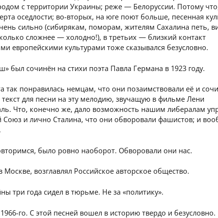
одом с территории Украины; реже — Белоруссии. Потому что,
ерта оседлости; во-вторых, на юге поют больше, песенная кул
чень сильно (сибирякам, поморам, жителям Сахалина петь, 
колько сложнее — холодно!), в третьих — близкий контакт
ыми европейскими культурами тоже сказывался безусловно.
» был сочинён на стихи поэта Павла Германа в 1923 году.
а так понравилась немцам, что они позаимствовали её и соч
текст для песни на эту мелодию, звучащую в фильме Лени
ль. Что, конечно же, дало возможность нашим либералам уп
 Союз и лично Сталина, что они обворовали фашистов; и воо
.
овторимся, было ровно наоборот. Обворовали они нас.
в Москве, возглавлял Российское авторское общество.
ны три года сидел в тюрьме. Не за «политику».
1966-го. С этой песней вошел в историю твердо и безусловно.