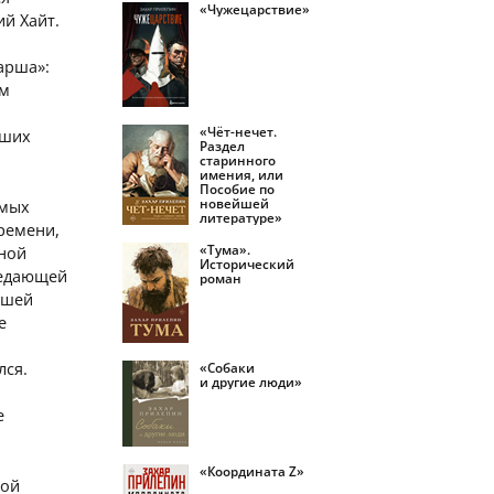
«Чужецарствие»
й Хайт.
арша»:
им
«Чёт-нечет.
аших
Раздел
старинного
имения, или
Пособие по
новейшей
амых
литературе»
ремени,
«Тума».
тной
Исторический
редающей
роман
ьшей
е
лся.
«Собаки
и другие люди»
е
«Координата Z»
кой