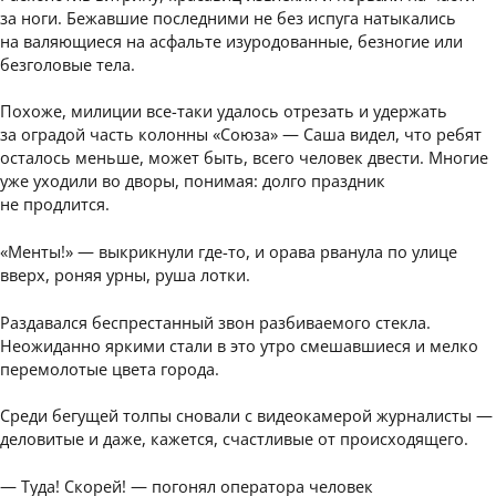
за ноги. Бежавшие последними не без испуга натыкались
на валяющиеся на асфальте изуродованные, безногие или
безголовые тела.
Похоже, милиции все-таки удалось отрезать и удержать
за оградой часть колонны «Союза» — Саша видел, что ребят
осталось меньше, может быть, всего человек двести. Многие
уже уходили во дворы, понимая: долго праздник
не продлится.
«Менты!» — выкрикнули где-то, и орава рванула по улице
вверх, роняя урны, руша лотки.
Раздавался беспрестанный звон разбиваемого стекла.
Неожиданно яркими стали в это утро смешавшиеся и мелко
перемолотые цвета города.
Среди бегущей толпы сновали с видеокамерой журналисты —
деловитые и даже, кажется, счастливые от происходящего.
— Туда! Скорей! — погонял оператора человек