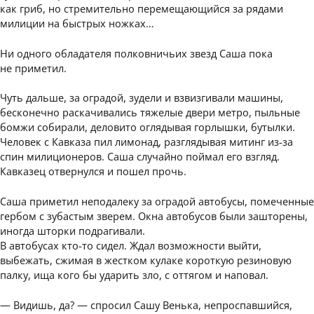
как гриб, но стремительно перемещающийся за рядами
милиции на быстрых ножках…
Ни одного обладателя полковничьих звезд Саша пока
не приметил.
Чуть дальше, за оградой, зудели и взвизгивали машины,
бесконечно раскачивались тяжелые двери метро, пыльные
бомжи собирали, деловито оглядывая горлышки, бутылки.
Человек с Кавказа пил лимонад, разглядывая митинг из-за
спин милиционеров. Саша случайно поймал его взгляд.
Кавказец отвернулся и пошел прочь.
Саша приметил неподалеку за оградой автобусы, помеченные
гербом с зубастым зверем. Окна автобусов были зашторены,
иногда шторки подрагивали.
В автобусах кто-то сидел. Ждал возможности выйти,
выбежать, сжимая в жестком кулаке короткую резиновую
палку, ища кого бы ударить зло, с оттягом и наповал.
— Видишь, да? — спросил Сашу Венька, непроспавшийся,