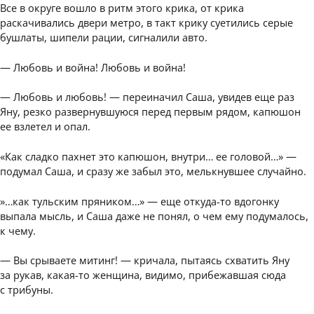
Все в округе вошло в ритм этого крика, от крика
раскачивались двери метро, в такт крику суетились серые
бушлаты, шипели рации, сигналили авто.
— Любовь и война! Любовь и война!
— Любовь и любовь! — переиначил Саша, увидев еще раз
Яну, резко развернувшуюся перед первым рядом, капюшон
ее взлетел и опал.
«Как сладко пахнет это капюшон, внутри… ее головой…» —
подумал Саша, и сразу же забыл это, мелькнувшее случайно.
»…как тульским пряником…» — еще откуда-то вдогонку
выпала мысль, и Саша даже не понял, о чем ему подумалось,
к чему.
— Вы срываете митинг! — кричала, пытаясь схватить Яну
за рукав, какая-то женщина, видимо, прибежавшая сюда
с трибуны.