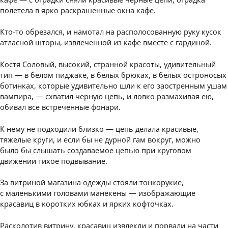
полетела в ярко раскрашенные окна кафе.
Кто-то обрезался, и намотал на располосованную руку кусок
атласной шторы, извлеченной из кафе вместе с гардиной.
Костя Соловый, высокий, странной красоты, удивительный
тип — в белом пиджаке, в белых брюках, в белых остроносых
ботинках, которые удивительно шли к его заостренным ушам
вампира, — схватил черную цепь, и ловко размахивая ею,
обивал все встреченные фонари.
К нему не подходили близко — цепь делала красивые,
тяжелые круги, и если бы не дурной гам вокруг, можно
было бы слышать создаваемое цепью при круговом
движении тихое подвывание.
За витриной магазина одежды стояли тонкорукие,
с маленькими головами манекены — изображающие
красавиц в коротких юбках и ярких кофточках.
Расколотив витрину, красавиц извлекли и порвали на части