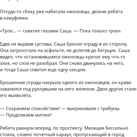
Откуда-то сбоку уже набегали омоновцы, дюжие ребята
в камуфляже.
«Трое… — схватил глазами Саша. — Пока только трое».
Едва не вырвав суставы, Саша бросил ограду в их сторону.
Она загрохотала на асфальте, не долетев до бегущих. Саша
видел, что остановившиеся омоновцы кричат ему что-то
злое, но слов не разобрал. Они снова двинулись на него,
и тогда Саша схватил еще одну секцию.
Брошенная ограда накрыла одного из омоновцев, он криво
завалился под рухнувшим на него железом. Двое других стали
его вызволять.
— Сохраняем спокойствие! — выкрикивали с трибуны.
— Продолжаем митинг!
Ребята рванули вперед, по проспекту. Милиция бессильно
стояла, словно почетный караул, пропускающий в город