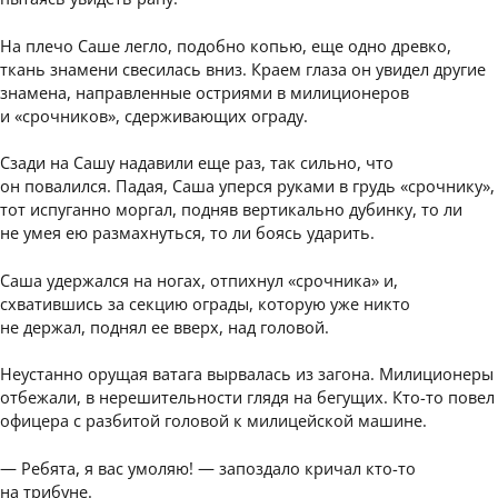
На плечо Саше легло, подобно копью, еще одно древко,
ткань знамени свесилась вниз. Краем глаза он увидел другие
знамена, направленные остриями в милиционеров
и «срочников», сдерживающих ограду.
Сзади на Сашу надавили еще раз, так сильно, что
он повалился. Падая, Саша уперся руками в грудь «срочнику»,
тот испуганно моргал, подняв вертикально дубинку, то ли
не умея ею размахнуться, то ли боясь ударить.
Саша удержался на ногах, отпихнул «срочника» и,
схватившись за секцию ограды, которую уже никто
не держал, поднял ее вверх, над головой.
Неустанно орущая ватага вырвалась из загона. Милиционеры
отбежали, в нерешительности глядя на бегущих. Кто-то повел
офицера с разбитой головой к милицейской машине.
— Ребята, я вас умоляю! — запоздало кричал кто-то
на трибуне.