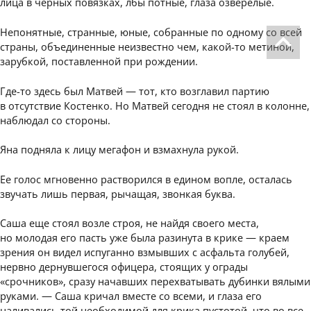
лица в черных повязках, лбы потные, глаза озверелые.
Непонятные, странные, юные, собранные по одному со всей
страны, объединенные неизвестно чем, какой-то метиной,
зарубкой, поставленной при рождении.
Где-то здесь был Матвей — тот, кто возглавил партию
в отсутствие Костенко. Но Матвей сегодня не стоял в колонне,
наблюдал со стороны.
Яна подняла к лицу мегафон и взмахнула рукой.
Ее голос мгновенно растворился в едином вопле, осталась
звучать лишь первая, рычащая, звонкая буква.
Саша еще стоял возле строя, не найдя своего места,
но молодая его пасть уже была разинута в крике — краем
зрения он видел испуганно взмывших с асфальта голубей,
нервно дернувшегося офицера, стоящих у ограды
«срочников», сразу начавших перехватывать дубинки вялыми
руками. — Саша кричал вместе со всеми, и глаза его
наливались той необходимой для крика пустотой, что во все