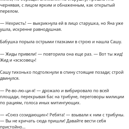
чернявая, с лицом ярким и обнаженным, как открытый
перелом.
— Нехристь! — выкрикнула ей в лицо старушка, но Яна уже
ушла, искренне равнодушная.
Бабушка порыла острыми глазками в строю и нашла Сашу.
— Жиды привели! — повторила она еще раз. — Вот ты жид!
Жид и «эсэсовец»!
Сашу тихонько подтолкнули в спину стоящие позади; строй
двинулся.
— Ре-во-лю-ци-я! — дрожало и вибрировало по всей
площади, перекрывая бас на трибуне, переговоры милиции
по рациям, голоса иных митингующих.
— «Союз созидающих»! Ребята! — взывали к ним с трибуны.
— Вы не кричать сюда пришли! Давайте вести себя
пристойно…