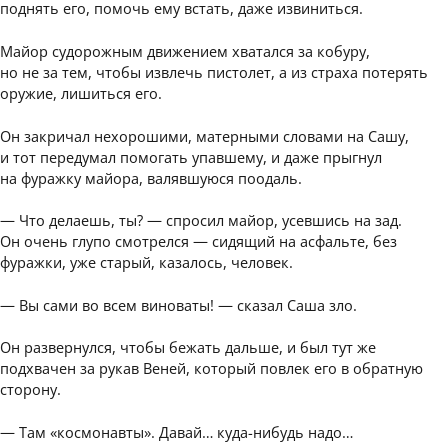
поднять его, помочь ему встать, даже извиниться.
Майор судорожным движением хватался за кобуру,
но не за тем, чтобы извлечь пистолет, а из страха потерять
оружие, лишиться его.
Он закричал нехорошими, матерными словами на Сашу,
и тот передумал помогать упавшему, и даже прыгнул
на фуражку майора, валявшуюся поодаль.
— Что делаешь, ты? — спросил майор, усевшись на зад.
Он очень глупо смотрелся — сидящий на асфальте, без
фуражки, уже старый, казалось, человек.
— Вы сами во всем виноваты! — сказал Саша зло.
Он развернулся, чтобы бежать дальше, и был тут же
подхвачен за рукав Веней, который повлек его в обратную
сторону.
— Там «космонавты». Давай… куда-нибудь надо…