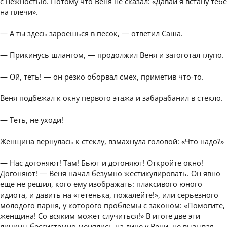
с нежностью. Потому что Веня не сказал: «Давай я встану тебе
на плечи».
— А ты здесь зароешься в песок, — ответил Саша.
— Прикинусь шлангом, — продолжил Веня и загоготал глупо.
— Ой, теть! — он резко оборвал смех, приметив что-то.
Веня подбежал к окну первого этажа и забарабанил в стекло.
— Теть, не уходи!
Женщина вернулась к стеклу, взмахнула головой: «Что надо?»
— Нас догоняют! Там! Бьют и догоняют! Откройте окно!
Догоняют! — Веня начал безумно жестикулировать. Он явно
еще не решил, кого ему изображать: плаксивого юного
идиота, и давить на «тетенька, пожалейте!», или серьезного
молодого парня, у которого проблемы с законом: «Помогите,
женщина! Со всяким может случиться!» В итоге две эти
личины бессистемно менялись на лице у Вени, не вызывая