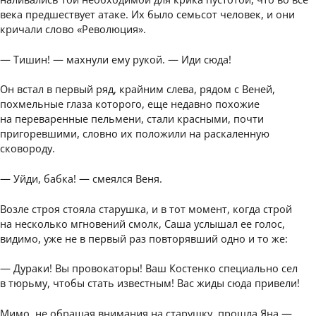
века предшествует атаке. Их было семьсот человек, и они
кричали слово «Революция».
— Тишин! — махнули ему рукой. — Иди сюда!
Он встал в первый ряд, крайним слева, рядом с Веней,
похмельные глаза которого, еще недавно похожие
на переваренные пельмени, стали красными, почти
пригоревшими, словно их положили на раскаленную
сковороду.
— Уйди, бабка! — смеялся Веня.
Возле строя стояла старушка, и в тот момент, когда строй
на несколько мгновений смолк, Саша услышал ее голос,
видимо, уже не в первый раз повторявший одно и то же:
— Дураки! Вы провокаторы! Ваш Костенко специально сел
в тюрьму, чтобы стать известным! Вас жиды сюда привели!
Мимо, не обращая внимания на старушку, прошла Яна —