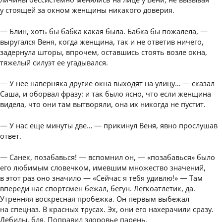
у стоящей за окном женщины никакого доверия.
— Блин, хоть бы бабка какая была. Бабка бы пожалела, —
выругался Веня, когда женщина, так и не ответив ничего,
задернула шторы, впрочем, оставшись стоять возле окна,
тяжелый силуэт ее угадывался.
— У нее наверняка другие окна выходят на улицу… — сказал
Саша, и оборвал фразу: и так было ясно, что если женщина
видела, что они там вытворяли, она их никогда не пустит.
— У нас еще минуты две… — прикинул Веня, явно прослушав
ответ.
— Санек, позабавься! — вспомнил он, — «позабавься» было
его любимым словечком, имевшим множество значений,
в этот раз оно значило — «Сейчас я тебя удивлю!» — Там
впереди нас спортсмен бежал, бегун. Легкоатлетик, да.
Утренняя воскресная пробежка. Он первым выбежал
на спецназ. В красных трусах. Эх, они его нахерачили сразу.
Дебилы, бля. Поправил здоровье парень.