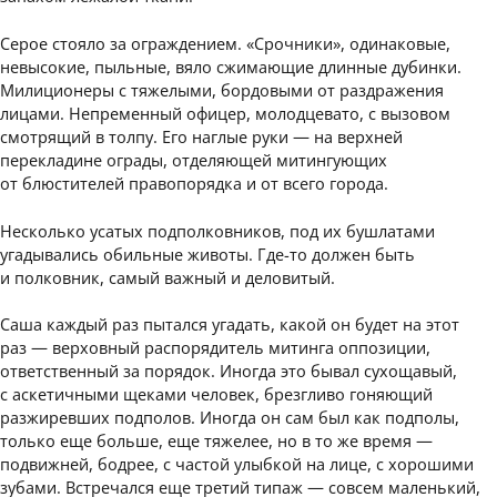
Серое стояло за ограждением. «Срочники», одинаковые,
невысокие, пыльные, вяло сжимающие длинные дубинки.
Милиционеры с тяжелыми, бордовыми от раздражения
лицами. Непременный офицер, молодцевато, с вызовом
смотрящий в толпу. Его наглые руки — на верхней
перекладине ограды, отделяющей митингующих
от блюстителей правопорядка и от всего города.
Несколько усатых подполковников, под их бушлатами
угадывались обильные животы. Где-то должен быть
и полковник, самый важный и деловитый.
Саша каждый раз пытался угадать, какой он будет на этот
раз — верховный распорядитель митинга оппозиции,
ответственный за порядок. Иногда это бывал сухощавый,
с аскетичными щеками человек, брезгливо гоняющий
разжиревших подполов. Иногда он сам был как подполы,
только еще больше, еще тяжелее, но в то же время —
подвижней, бодрее, с частой улыбкой на лице, с хорошими
зубами. Встречался еще третий типаж — совсем маленький,