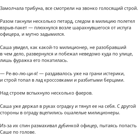
Замолчала трибуна, все смотрели на звонко голосящий строй.
Разом гакнули несколько петард, следом в милицию полетел
взрыв-пакет — плюхнулся возле шарахнувшегося от испуга
офицера, и мутно задымился.
Саша увидел, как какой-то милиционер, не разобравший
в чем дело, развернулся и побежал неведомо куда по улице,
лишь фуражка его покатилась.
— Ре-во-лю-ци-я! — раздавалось уже на грани истерики,
и строй топал в лад кроссовками и разбитыми берцами.
Над строем вспыхнуло несколько фаеров.
Саша уже держал в руках оградку и тянул ее на себя. С другой
стороны в ограду вцепились ошалелые милиционеры.
Из-за их спин размахивал дубинкой офицер, пытаясь попасть
Саше по голове.