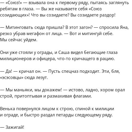
— «Союз!» — взывала она к первому ряду, пытаясь заглянуть
ребятам в глаза. — Вы же называете себя «Союз
созидающих»! Что вы созидаете? Вы созидаете раздор!
— Митинговать сюда пришла? В этот загон? — спросила Яна,
резко убрав мегафон от лица. — Вот и митингуй себе.
Мы сейчас уйдем.
Они уже стояли у ограды, и Саша видел бегающие глаза
милиционеров и офицера, что-то кричащего в рацию.
— Да! — кричал он. — Пусть спецназ подходит. Эти, бля,
«эсэсовцы» сюда лезут.
— Мы маньяки, мы докажем! — истово, ладно, хором орал
строй, притоптывая и размахивая флагами.
Венька повернулся лицом к строю, спиной к милиции
и ограде, и быстро раздал петарды следующему ряду.
— Зажигай!