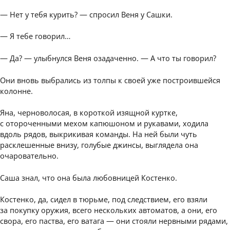
— Нет у тебя курить? — спросил Веня у Сашки.
— Я тебе говорил…
— Да? — улыбнулся Веня озадаченно. — А что ты говорил?
Они вновь выбрались из толпы к своей уже построившейся
колонне.
Яна, черноволосая, в короткой изящной куртке,
с отороченными мехом капюшоном и рукавами, ходила
вдоль рядов, выкрикивая команды. На ней были чуть
расклешенные внизу, голубые джинсы, выглядела она
очаровательно.
Саша знал, что она была любовницей Костенко.
Костенко, да, сидел в тюрьме, под следствием, его взяли
за покупку оружия, всего нескольких автоматов, а они, его
свора, его паства, его ватага — они стояли нервными рядами,