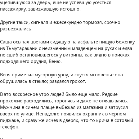
уцепившуюся за дверь, еще не успевшую усесться
пассажирку, завизжавшую истошно.
Другие такси, сигналя и ежесекундно тормозя, срочно
разъезжались.
Саша осыпал цветами сидящую на асфальте нищую беженку
из Тьмутаракани с неизменным младенцем на руках и едва
не сшиб остановившегося у витрины, как видно в поисках
подходящего орудия, Веню.
Веня приметил мусорную урну, и спустя мгновенье она
обрушилась в стекло; раздался грохот.
В это воскресное утро людей было еще мало. Редкие
прохожие расходились, торопясь и даже не оглядываясь.
Мужчина в синем плаще выбежал из магазина и затрусил
вверх по улице. Ненадолго появился охранник в черном
пиджаке, и сразу же исчез в дверях, что-то крича в сотовый
телефон.