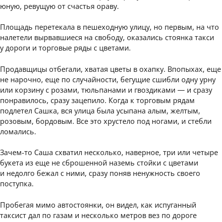
юную, ревущую от счастья ораву.
Площадь перетекала в пешеходную улицу, но первым, на что
налетели вырвавшиеся на свободу, оказались стоянка такси
у дороги и торговые ряды с цветами.
Продавщицы отбегали, хватая цветы в охапку. Впопыхах, еще
не нарочно, еще по случайности, бегущие сшибли одну урну
или корзину с розами, тюльпанами и гвоздиками — и сразу
понравилось, сразу зацепило. Когда к торговым рядам
подлетел Сашка, вся улица была усыпана алым, желтым,
розовым, бордовым. Все это хрустело под ногами, и стебли
ломались.
Зачем-то Саша схватил несколько, наверное, три или четыре
букета из еще не сброшенной наземь стойки с цветами
и недолго бежал с ними, сразу поняв ненужность своего
поступка.
Пробегая мимо автостоянки, он видел, как испуганный
таксист дал по газам и несколько метров вез по дороге