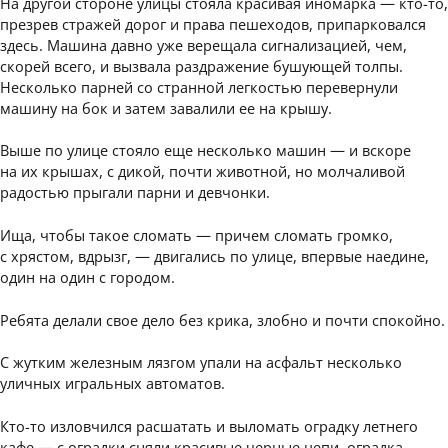
На другой стороне улицы стояла красивая иномарка — кто-то,
презрев стражей дорог и права пешеходов, припарковался
здесь. Машина давно уже верещала сигнализацией, чем,
скорей всего, и вызвала раздражение бушующей толпы.
Несколько парней со странной легкостью перевернули
машину на бок и затем завалили ее на крышу.
Выше по улице стояло еще несколько машин — и вскоре
на их крышах, с дикой, почти животной, но молчаливой
радостью прыгали парни и девчонки.
Ища, чтобы такое сломать — причем сломать громко,
с хрястом, вдрызг, — двигались по улице, впервые наедине,
один на один с городом.
Ребята делали свое дело без крика, злобно и почти спокойно.
С жутким железным лязгом упали на асфальт несколько
уличных игральных автоматов.
Кто-то изловчился расшатать и выломать оградку летнего
кафе — с оградки сняли красивые черные цепи, оградка