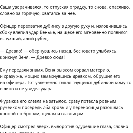
Саша уворачивался, то отпуская оградку, то снова, опасливо,
словно за горячую, хватаясь за нее.
Офицер перехватил дубинку в другую руку и, изловчившись,
сбоку влепил удар Веньке, на щеке его мгновенно появился
вспухший, алый рубец.
— Древко! — обернувшись назад, бесновато улыбаясь,
крикнул Веня. — Древко сюда!
Ему передали знамя. Веня рывком сорвал материю,
и сразу же, мощно замахнувшись древком, обрушил его
на офицера. Тот увлеченно тыкал гнущейся дубинкой кому-то
в лицо и не увидел удара.
Фуражка его слезла на затылок, сразу потекла ровным
ручейком посередь лба кровь и у переносицы разошлась
кроной по бровям, щекам и глазницам.
Офицер смотрел вверх, выворотив одуревшие глаза, словно
пытаясь увидеть рану.