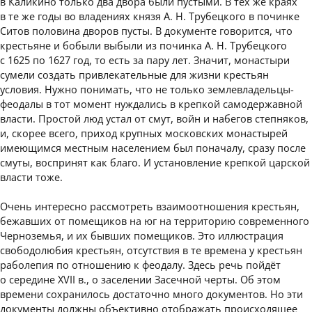
в Каликино только два двора были пустыми. В тех же краях
в те же годы во владениях князя А. Н. Трубецкого в починке
Ситов половина дворов пусты. В документе говорится, что
крестьяне и бобыли выбыли из починка А. Н. Трубецкого
с 1625 по 1627 год, то есть за пару лет. Значит, монастыри
сумели создать привлекательные для жизни крестьян
условия. Нужно понимать, что не только землевладельцы-
феодалы в тот момент нуждались в крепкой самодержавной
власти. Простой люд устал от смут, войн и набегов степняков,
и, скорее всего, приход крупных московских монастырей
имеющимся местным населением был поначалу, сразу после
смуты, воспринят как благо. И установление крепкой царской
власти тоже.
Очень интересно рассмотреть взаимоотношения крестьян,
бежавших от помещиков на юг на территорию современного
Черноземья, и их бывших помещиков. Это иллюстрация
свободолюбия крестьян, отсутствия в те времена у крестьян
раболепия по отношению к феодалу. Здесь речь пойдёт
о середине XVII в., о заселении Засечной черты. Об этом
времени сохранилось достаточно много документов. Но эти
документы должны объективно отображать происходящее