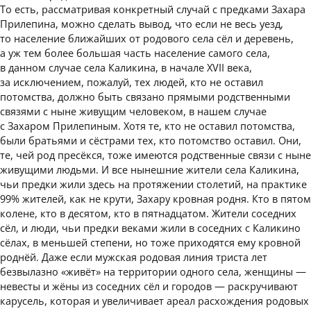
То есть, рассматривая конкретный случай с предками Захара
Прилепина, можно сделать вывод, что если не весь уезд,
то население ближайших от родового села сёл и деревень,
а уж тем более большая часть население самого села,
в данном случае села Каликина, в начале XVII века,
за исключением, пожалуй, тех людей, кто не оставил
потомства, должно быть связано прямыми родственными
связями с ныне живущим человеком, в нашем случае
с Захаром Прилепиным. Хотя те, кто не оставил потомства,
были братьями и сёстрами тех, кто потомство оставил. Они,
те, чей род пресёкся, тоже имеются родственные связи с ныне
живущими людьми. И все нынешние жители села Каликина,
чьи предки жили здесь на протяжении столетий, на практике
99% жителей, как не крути, Захару кровная родня. Кто в пятом
колене, кто в десятом, кто в пятнадцатом. Жители соседних
сёл, и люди, чьи предки веками жили в соседних с Каликино
сёлах, в меньшей степени, но тоже приходятся ему кровной
роднёй. Даже если мужская родовая линия триста лет
безвылазно «живёт» на территории одного села, женщины —
невесты и жёны из соседних сёл и городов — раскручивают
карусель, которая и увеличивает ареал расхождения родовых