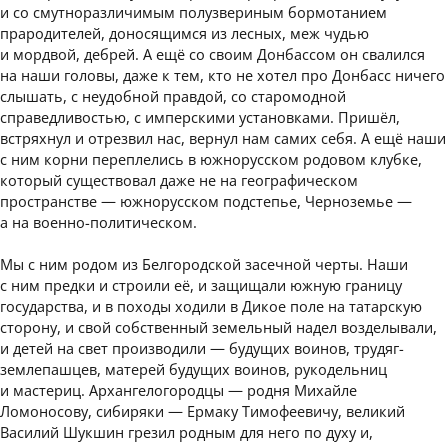
и со смутноразличимым полузвериным бормотанием
прародителей, доносящимся из лесных, меж чудью
и мордвой, дебрей. А ещё со своим Донбассом он свалился
на наши головы, даже к тем, кто не хотел про Донбасс ничего
слышать, с неудобной правдой, со старомодной
справедливостью, с имперскими установками. Пришёл,
встряхнул и отрезвил нас, вернул нам самих себя. А ещё наши
с ним корни переплелись в южнорусском родовом клубке,
который существовал даже не на географическом
пространстве — южнорусском подстепье, Черноземье —
а на военно-политическом.
Мы с ним родом из Белгородской засечной черты. Наши
с ним предки и строили её, и защищали южную границу
государства, и в походы ходили в Дикое поле на татарскую
сторону, и свой собственный земельный надел возделывали,
и детей на свет производили — будущих воинов, трудяг-
землепашцев, матерей будущих воинов, рукодельниц
и мастериц. Архангелогородцы — родня Михайле
Ломоносову, сибиряки — Ермаку Тимофеевичу, великий
Василий Шукшин грезил родным для него по духу и,