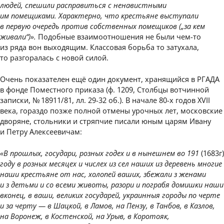
людей, спешили расправиться с ненавистными
им помещиками. Характерно, что крестьяне выступали
в первую очередь против собственных помещиков („за кем
живали“)».
Подобные взаимоотношения не были чем-то
из ряда вон выходящим. Классовая борьба то затухала,
то разгоралась с новой силой.
Очень показателен ещё один документ, хранящийся в РГАДА
в фонде Поместного приказа (ф. 1209, Столбцы вотчинной
записки, № 18911/81, лл. 29-32 об.). В начале 80-х годов XVII
века, гораздо позже полной отмены урочных лет, московские
дворяне, стольники и стряпчие писали юным царям Ивану
и Петру Алексеевичам:
«В прошлых, государи, розных годех и в нынешнем во 191
(1683г)
году в розных месяцех и числех из сел наших из деревень многие
наши крестьяне от нас, холопей ваших, збежали з женами
и з детьми и со всеми животы, разори и пограбя домишки наши
вконец, в ваши, великих государей, украинныя городы по черте
и за черту — в Шацкой, в Ламов, на Пензу, в Танбов, в Казлов,
на Воронеж, в Костенской, на Урыв, в Коротояк,