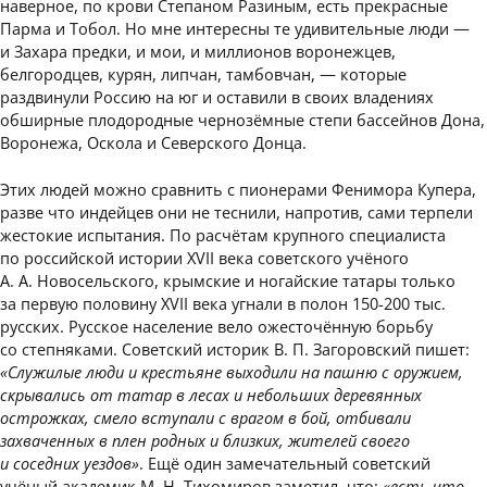
наверное, по крови Степаном Разиным, есть прекрасные
Парма и Тобол. Но мне интересны те удивительные люди —
и Захара предки, и мои, и миллионов воронежцев,
белгородцев, курян, липчан, тамбовчан, — которые
раздвинули Россию на юг и оставили в своих владениях
обширные плодородные чернозёмные степи бассейнов Дона,
Воронежа, Оскола и Северского Донца.
Этих людей можно сравнить с пионерами Фенимора Купера,
разве что индейцев они не теснили, напротив, сами терпели
жестокие испытания. По расчётам крупного специалиста
по российской истории XVII века советского учёного
А. А. Новосельского, крымские и ногайские татары только
за первую половину XVII века угнали в полон 150-200 тыс.
русских. Русское население вело ожесточённую борьбу
со степняками. Советский историк В. П. Загоровский пишет:
«Служилые люди и крестьяне выходили на пашню с оружием,
скрывались от татар в лесах и небольших деревянных
острожках, смело вступали с врагом в бой, отбивали
захваченных в плен родных и близких, жителей своего
и соседних уездов»
. Ещё один замечательный советский
учёный академик М. Н. Тихомиров заметил, что:
«есть что-