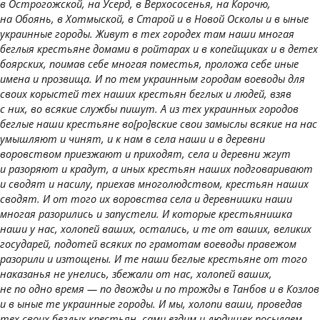
в Острогожской, на Усерд, в Верхососенья, на Корочю,
на Обоянь, в Хотмыской, в Старой и в Новой Осколы и в ыные
украинные городы. Живут в тех городех там наши многая
беглыя крестьяне домами в ройтарах и в копейщиках и в детех
боярских, поимав себе многая поместья, проложа себе иные
имена и прозвища. И по тем украинным городам воеводы для
своих корыстей тех наших крестьян беглых и людей, взяв
с них, во всякие службы пишут. А из тех украинных городов
беглые наши крестьяне во[ро]вские свои замыслы всякие на нас
умышляют и чинят, и к нам в села наши и в деревни
воровством приезжают и приходят, села и деревни жгут
и разоряют и крадут, а иных крестьян наших подговаривают
и сводят и насилу, приехав многолюдством, крестьян наших
сводят. И от того их воровства села и деревнишки наши
многая разорились и запустели. И которые крестьянишка
наши у нас, холопей ваших, остались, и те от ваших, великих
государей, подотей всяких по грамотам воеводы правежом
разорили и изтощены. И те наши беглые крестьяне от того
наказанья не унелись, збежали от нас, холопей ваших,
не по одно время — по двожды и по трожды в Танбов и в Козлов
и в ыные те украинные городы. И мы, холопи ваши, проведав
тех своих беглых крестьян, сами ездим и людишек посылаем,