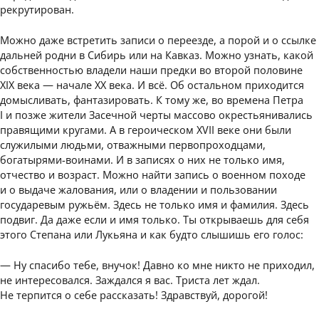
рекрутирован.
Можно даже встретить записи о переезде, а порой и о ссылке
дальней родни в Сибирь или на Кавказ. Можно узнать, какой
собственностью владели наши предки во второй половине
XIX века — начале ХХ века. И всё. Об остальном приходится
домысливать, фантазировать. К тому же, во времена Петра
I и позже жители Засечной черты массово окрестьянивались
правящими кругами. А в героическом XVII веке они были
служилыми людьми, отважными первопроходцами,
богатырями-воинами. И в записях о них не только имя,
отчество и возраст. Можно найти запись о военном походе
и о выдаче жалования, или о владении и пользовании
государевым ружьём. Здесь не только имя и фамилия. Здесь
подвиг. Да даже если и имя только. Ты открываешь для себя
этого Степана или Лукьяна и как будто слышишь его голос:
— Ну спасибо тебе, внучок! Давно ко мне никто не приходил,
не интересовался. Заждался я вас. Триста лет ждал.
Не терпится о себе рассказать! Здравствуй, дорогой!