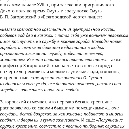
и в самом начале XVII в., при заселении приграничного
Дикого поля во время Смуты и сразу после Смуты.
В. П. Загоровский в «Белгородской черте» пишет:
«Беглый крепостной крестьянин из центральной России,
побывав год-два в казаках, считал себя уже вольным человеком
и мог поступить на службу в южные города. Воеводы новых
городов, испытывая большой недостаток в людях,
приглашали казаков на службу, наделяли их землёй,
жалованием. Всё это поощрялось правительством».
Также
профессор Загоровский отмечает, что в новые города
на черте устремились и мелкие служилые люди, и холопы,
и крепостные.
«Так, крестьяне вотчины О. Сукина
из Новосильского уезда, все до одного человека „покиня свои
жеребья… записались в вольные люди“».
Загоровский отмечает, что нередко беглые крестьяне
расправлялись со своими бывшими помещиками: «
… они,
государь, детей боярских, за кем живали, побивают и многих
грабят, и дворы их и гумна зажигают».
И ещё:
«Получившие
оружие крестьяне, совместно с частью приборных служилых