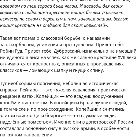
воеводам по тем города бьем челом. И воеводы для своих
корыстей с подьячими крестьян наших беглых укрывают
всячески по селам и деревням и нам, холопем вашим, беглых
наших крестьян не отдают для своих корыстей».
Такая вот поэма о классовой борьбе, о наказании
за оскорбления, унижения и преступления. Привет тебе,
Робин Гуд. Привет тебе, Дубровский, изначально не имевший
ни единого шанса на успех. Как же сильно крестьяне XVII века
отличаются от крепостных, описанных в произведениях
классиков — ломающих шапку и гнущих спину.
Тут необходимы пояснения, небольшая историческая
справка. Рейтары — это тяжелая кавалерия, практически
рыцари в латах. Копейщик — это всадник вооруженный
копьём и пистолетом. В копейщики брали лучших людей,
в том числе и по происхождению. Копейщики считались
элитой войска. Дети боярские — это служилые люди,
наделённые поместьем. Именно они в допетровской России
составляли основную силу в русской армии, в особенности
на южном направлении.