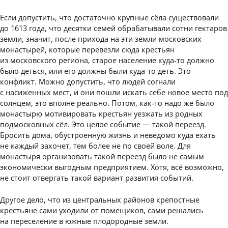
Если допустить, что достаточно крупные сёла существовали
до 1613 года, что десятки семей обрабатывали сотни гектаров
земли, значит, после прихода на эти земли московских
монастырей, которые перевезли сюда крестьян
из московского региона, старое население куда-то должно
было деться, или его должны были куда-то деть. Это
конфликт. Можно допустить, что людей согнали
с насиженных мест, и они пошли искать себе новое место под
солнцем, это вполне реально. Потом, как-то надо же было
монастырю мотивировать крестьян уезжать из родных
подмосковных сёл. Это целое событие — такой переезд.
Бросить дома, обустроенную жизнь и неведомо куда ехать
не каждый захочет, тем более не по своей воле. Для
монастыря организовать такой переезд было не самым
экономически выгодным предприятием. Хотя, всё возможно,
не стоит отвергать такой вариант развития событий.
Другое дело, что из центральных районов крепостные
крестьяне сами уходили от помещиков, сами решались
на переселение в южные плодородные земли.