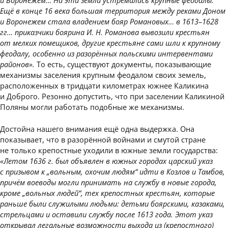
и Воронежем… На эти земли устремились крупные феодалы.
Ещё в конце 16 века большая территория между реками Доном
и Воронежем стала владением бояр Романовых… в 1613–1628
гг… приказчики боярина И. Н. Романова вывозили крестьян
от мелких помещиков, другие крестьяне сами шли к крупному
феодалу, особенно из разорённых польскими интервентами
районов».
То есть, существуют документы, показывающие
механизмы заселения крупным феодалом своих земель,
расположенных в тридцати километрах южнее Каликина
и Доброго. Резонно допустить, что при заселении Каликиной
Поляны могли работать подобные же механизмы.
Достойна нашего внимания ещё одна выдержка. Она
показывает, что в разорённой войнами и смутой стране
не только крепостные уходили в южные земли государства:
«Летом 1636 г. был объявлен в южных городах царский указ
с призывом к „вольным, охочим людям“ идти в Козлов и Тамбов,
причём воеводы могли принимать на службу в новые города,
кроме „вольных людей“, тех крепостных крестьян, которые
раньше были служилыми людьми: детьми боярскими, казаками,
стрельцами и оставили службу после 1613 года. Этот указ
открывал легальные возможности выхода из (крепостного)