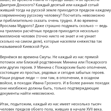
Дмитрия Донского? Каждый десятый или каждый сотый
живший тогда на русской земле приходится предком каждому
современному русскому человеку? Посчитать невозможно
и приблизительно сказать очень трудно. А во времена
Ярослава Мудрого? Даже страшно подумать сколько — ведь
на триллион расчётных предков приходится несколько
миллионов человек (точно никто не знает и не узнает
сколько на самом деле), которые населяли княжества так
называемой Киевской Руси.
Вернёмся во времена Смуты. Не каждый из нас прямой
потомок или близкий родственник Минина или Пожарского
или других героев. У Минина с Пожарским было ополчение,
состоящее из простых, рядовых и сегодня забытых героев.
Наши родные люди — они там, в ополчении, в осадном
войске, в походах Ивана Грозного. И в более ранних походах
они неизбежно должны быть, только подтверждающие
документы найти невозможно.
Итак, подытожим, каждый из нас имеет несколько тысяч
человек предков обоего пола, живших в начале XVII века.