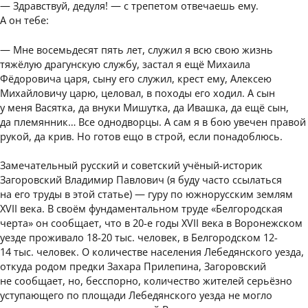
— Здравствуй, дедуля! — с трепетом отвечаешь ему.
А он тебе:
— Мне восемьдесят пять лет, служил я всю свою жизнь
тяжёлую драгунскую службу, застал я ещё Михаила
Фёдоровича царя, сыну его служил, крест ему, Алексею
Михайловичу царю, целовал, в походы его ходил. А сын
у меня Васятка, да внуки Мишутка, да Ивашка, да ещё сын,
да племянник… Все однодворцы. А сам я в бою увечен правой
рукой, да крив. Но готов ещо в строй, если понадоблюсь.
Замечательный русский и советский учёный-историк
Загоровский Владимир Павлович (я буду часто ссылаться
на его труды в этой статье) — гуру по южнорусским землям
XVII века. В своём фундаментальном труде «Белгородская
черта» он сообщает, что в 20-е годы XVII века в Воронежском
уезде проживало 18-20 тыс. человек, в Белгородском 12-
14 тыс. человек. О количестве населения Лебедянского уезда,
откуда родом предки Захара Прилепина, Загоровский
не сообщает, но, бесспорно, количество жителей серьёзно
уступающего по площади Лебедянского уезда не могло