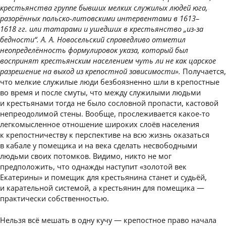
крестьянства группе бывших мелких служилых людей юга,
разорённых польско-литовскими интервентами в 1613–
1618 гг. или татарами и ушедших в крестьянство „из-за
бедности“. А. А. Новосельский справедливо отметил
неопределённость формулировок указа, который был
воспринят крестьянским населением чуть ли не как царское
разрешение на выход из крепостной зависимости».
Получается,
что мелкие служилые люди безбоязненно шли в крепостные
во время и после смуты, что между служилыми людьми
и крестьянами тогда не было сословной пропасти, кастовой
непреодолимой стены. Вообще, прослеживается какое-то
легкомысленное отношение широких слоёв населения
к крепостничеству к перспективе на всю жизнь оказаться
в кабале у помещика и на века сделать несвободными
людьми своих потомков. Видимо, никто не мог
предположить, что однажды наступит «золотой век
Екатерины» и помещик для крестьянина станет и судьёй,
и карательной системой, а крестьянин для помещика —
практически собственностью.
Нельзя всё мешать в одну кучу — крепостное право начала