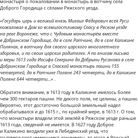
монастыря о пожаловании в монастырь в вотчину села
Доброго Городища с сёлами Ряжского уезда.
«Государь царь и великий князь Михаил Фёдорович всея Руси
пожаловал в Дом ко всемилостливому Спасу в Ряском уезде
на реке Воронеже, что с Чудовым монастырём вместе
в Добринском Городище, да в селе Ратчине, да в селе Каликине
Полянах, в вотчину для своего царского многолетнего
здоровья, и по своих царских родителех. А по книгам письма
и меры 1613 года Иосифа Секерина да Добрыни Русанова в селе
Добринском Городище в Спаской монастырь пашни 155
четвертей, да в Ратчине Поляне 243 четверти, да в Каликине
Поляне 644 четверти…»
.
Обратите внимание, в 1613 году в Каликине имелось более
чем 300 гектаров пашни. Не дикого поля, не целины, а пашни.
Вероятно, этот достаточно большой земельный надел
обрабатывался и до 1615 г., по крайней мере, в 1613 г. О том,
что монастыри владели этой землёй в Ряжском уезде раньше
1613 года, сведений не имеется. В 1627 году Доброе
и Каликино входили уже в Лебедянский уезд, что
подтверждают имеющиеся документы, до этого в Ряжский.