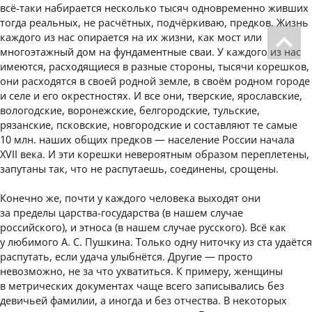
всё-таки набирается несколько тысяч одновременно живших
тогда реальных, не расчётных, подчёркиваю, предков. Жизнь
каждого из нас опирается на их жизни, как мост или
многоэтажный дом на фундаментные сваи. У каждого из нас
имеются, расходящиеся в разные стороны, тысячи корешков,
они расходятся в своей родной земле, в своём родном городе
и селе и его окрестностях. И все они, тверские, ярославские,
вологодские, воронежские, белгородские, тульские,
рязанские, псковские, новгородские и составляют те самые
10 млн. наших общих предков — население России начала
XVII века. И эти корешки невероятным образом переплетены,
запутаны так, что не распутаешь, соединены, срощены.
Конечно же, почти у каждого человека выходят они
за пределы царства-государства (в нашем случае
российского), и этноса (в нашем случае русского). Всё как
у любимого А. С. Пушкина. Только одну ниточку из ста удаётся
распутать, если удача улыбнётся. Другие — просто
невозможно, не за что ухватиться. К примеру, женщины
в метрических документах чаще всего записывались без
девичьей фамилии, а иногда и без отчества. В некоторых