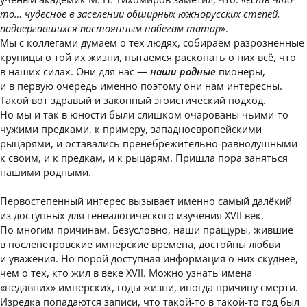
то… чудесное в заселении обширных южнорусских степей,
подвергавшихся постоянным набегам татар»
.
Мы с коллегами думаем о тех людях, собираем разрозненные
крупицы о той их жизни, пытаемся раскопать о них всё, что
в наших силах. Они для нас —
наши родные
пионеры,
и в первую очередь именно поэтому они нам интересны.
Такой вот здравый и законный эгоистический подход.
Но мы и так в юности были слишком очарованы чьими-то
чужими предками, к примеру, западноевропейскими
рыцарями, и оставались пренебрежительно-равнодушными
к своим, и к предкам, и к рыцарям. Пришла пора заняться
нашими родными.
Первостепенный интерес вызывает именно самый далёкий
из доступных для генеалогического изучения XVII век.
По многим причинам. Безусловно, наши пращуры, жившие
в послепетровские имперские времена, достойны любви
и уважения. Но порой доступная информация о них скуднее,
чем о тех, кто жил в веке XVII. Можно узнать имена
«недавних» имперских, годы жизни, иногда причину смерти.
Изредка попадаются записи, что такой-то в такой-то год был