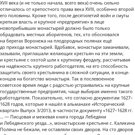
XVII века (и не только начала, всего века) очень сильно
отличалось от крепостного права века XVIII, особенно второй
его половины. Кроме того, после десятилетий войн и смуты
крепкая власть и крупное «предприятие» в лице
новоприбывших монастырей должно было только
обрадовать местных аборигенов, тех, кто обосновался
на берегах Воронежа на плодородных полянах ещё
до прихода монастырей. Вдобавок, монастыри заманивали,
зазывали, приглашали желающих крестьян на эти земли,
и крестьяне с охотой шли к крупному феодалу, рассчитывая
на надёжность крупного работодателя, на его способность
защитить своего крестьянина в сложной ситуации, в конце-
концов на богатство монастыря. Так в послевоенное
советское время люди с радостью устраивались на крупные
государственные предприятия, чаще выбирая именно такого
работодателя. Показательно, что согласно документам 1627–
1628 годов, которые я нашёл в альманахе «Исторический
квартал» Выпуск 3/2013, в частности документу «1627–1628 гг.
… — Писцовая и межевая книга города Лебедяни
и Лебедянского уезда…», монастырские крестьяне с. Каликина
Поляна не бежали, не оставляли своих дворов. На сто дворов