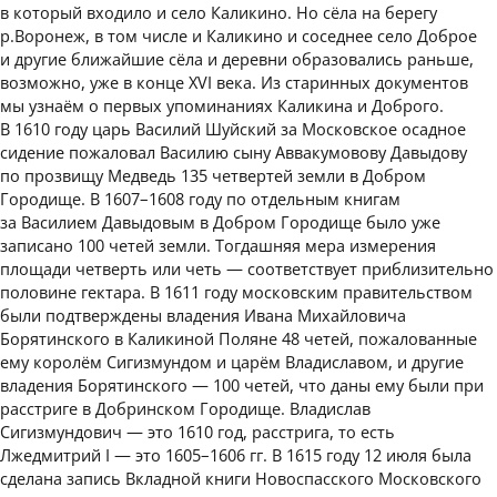
в который входило и село Каликино. Но сёла на берегу
р.Воронеж, в том числе и Каликино и соседнее село Доброе
и другие ближайшие сёла и деревни образовались раньше,
возможно, уже в конце XVI века. Из старинных документов
мы узнаём о первых упоминаниях Каликина и Доброго.
В 1610 году царь Василий Шуйский за Московское осадное
сидение пожаловал Василию сыну Аввакумовову Давыдову
по прозвищу Медведь 135 четвертей земли в Добром
Городище. В 1607–1608 году по отдельным книгам
за Василием Давыдовым в Добром Городище было уже
записано 100 четей земли. Тогдашняя мера измерения
площади четверть или четь — соответствует приблизительно
половине гектара. В 1611 году московским правительством
были подтверждены владения Ивана Михайловича
Борятинского в Каликиной Поляне 48 четей, пожалованные
ему королём Сигизмундом и царём Владиславом, и другие
владения Борятинского — 100 четей, что даны ему были при
расстриге в Добринском Городище. Владислав
Сигизмундович — это 1610 год, расстрига, то есть
Лжедмитрий I — это 1605–1606 гг. В 1615 году 12 июля была
сделана запись Вкладной книги Новоспасского Московского