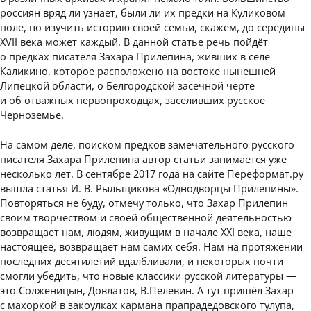
россиян вряд ли узнает, были ли их предки на Куликовом
поле, но изучить историю своей семьи, скажем, до середины
XVII века может каждый. В данной статье речь пойдёт
о предках писателя Захара Прилепина, живших в селе
Каликино, которое расположено на востоке нынешней
Липецкой области, о Белгородской засечной черте
и об отважных первопроходцах, заселивших русское
Черноземье.
На самом деле, поиском предков замечательного русского
писателя Захара Прилепина автор статьи занимается уже
несколько лет. В сентябре 2017 года на сайте Переформат.ру
вышла статья И. В. Рыльщикова «Однодворцы Прилепины».
Повторяться не буду, отмечу только, что Захар Прилепин
своим творчеством и своей общественной деятельностью
возвращает нам, людям, живущим в начале XXI века, наше
настоящее, возвращает нам самих себя. Нам на протяжении
последних десятилетий вдалбливали, и некоторых почти
смогли убедить, что новые классики русской литературы —
это Солженицын, Довлатов, В.Пелевин. А тут пришёл Захар
с махоркой в закоулках кармана прапрадедовского тулупа,