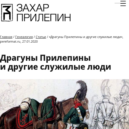
Отк
Главная
/
Генеалогия
/
Статьи
/ «Драгуны Прилепины и другие служилые люди»,
pereformat.ru, 27.01.2020
Драгуны Прилепины
и другие служилые люди