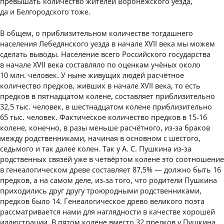
превышать количество жителей Воронежского уезда,
да и Белгородского тоже.
В общем, о приблизительном количестве тогдашнего
населения Лебедянского уезда в начале XVII века мы можем
сделать выводы. Население всего Российского государства
в начале XVII века составляло по оценкам учёных около
10 млн. человек. У ныне живущих людей расчётное
количество предков, живших в начале XVII века, то есть
предков в пятнадцатом колене, составляет приблизительно
32,5 тыс. человек, в шестнадцатом колене приблизительно
65 тыс. человек. Фактическое количество предков в 15-16
колене, конечно, в разы меньше расчётного, из-за браков
между родственниками, начиная в основном с шестого,
седьмого и так далее колен. Так у А. С. Пушкина из-за
родственных связей уже в четвёртом колене это соотношение
в генеалогическом древе составляет 87,5% — должно быть 16
предков, а на самом деле, из-за того, что родители Пушкина
приходились друг другу троюродными родственниками,
предков было 14. Генеалогическое древо великого поэта
рассматривается нами для наглядности в качестве хорошей
иллюстрации. В пятом колене вместо 32 предков у Пушкина