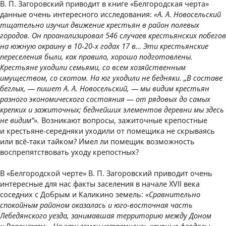
В. П. Загоровский приводит в книге «Белгородская черта»
данные очень интересного исследования:
«А. А. Новосельский
тщательно изучил движение крестьян в район полевых
городов. Он проанализировал 546 случаев крестьянских побегов
на южную окраину в 10-20-х годах 17 в… Эти крестьянские
переселения были, как правило, хорошо подготовлены.
Крестьяне уходили семьями, со всем хозяйственным
имуществом, со скотом. На юг уходили не бедняки. „В составе
беглых, — пишет А. А. Новосельский, — мы видим крестьян
разного экономического состояния — от рядовых до самых
крепких и зажиточных; беднейших элементов деревни мы здесь
не видим“».
Возникают вопросы, зажиточные крепостные
и крестьяне-середняки уходили от помещика не скрываясь
или всё-таки тайком? Имел ли помещик возможность
воспрепятствовать уходу крепостных?
В «Белгородской черте» В. П. Загоровский приводит очень
интересные для нас факты заселения в начале XVII века
соседних с Добрым и Каликино земель:
«Сравнительно
спокойным районом оказалась и юго-восточная часть
Лебедянского уезда, занимавшая территорию между Доном