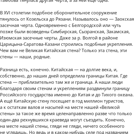
В XVI столетии подобное оборонительное сооружение
тянулось от Козельска до Рязани. Называлось оно — Заокская
засечная черта. Одновременно с Белгородской или чуть
позже были возведены Симбирская, Сызранская, Закамская,
Изюмская засечные черты. Даже за р. Волгой в районе
Царицына-Саратова-Казани строились подобные укрепления.
Чем вам не Великая Китайская стена? Только эта стена, эти
стены — наши, родные.
Разница есть, конечно. Китайская — на долгие века, и,
собственно, до наших дней определила границы Китая. Где
стена — приблизительно там же и граница. А наши люди
благодаря своим стенам и укреплениям раздвинули границу
Российского государства именно до Китая и до Тихого океана.
А ещё Китайскую стену посещает в год миллион туристов,
а к остаткам валов и насыпей на месте нашей «Великой
стены» за такое же время целенаправленно разве что только
один-два рехнувшихся краеведа могут съездить. Конечно,
на месте нашей стены, гляди не гляди, ничего особенного
не углядишь. Но ведь и в каком-нибудь селе под названием