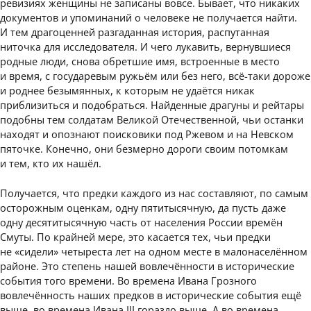
ревизиях женщины не записаны вовсе. Бывает, что никаких
документов и упоминаний о человеке не получается найти.
И тем драгоценней разгаданная история, распутанная
ниточка для исследователя. И чего лукавить, вернувшиеся
родные люди, снова обретшие имя, встроенные в место
и время, с государевым ружьём или без него, всё-таки дороже
и роднее безымянных, к которым не удаётся никак
приблизиться и подобраться. Найденные драгуны и рейтары
подобны тем солдатам Великой Отечественной, чьи останки
находят и опознают поисковики под Ржевом и на Невском
пяточке. Конечно, они безмерно дороги своим потомкам
и тем, кто их нашёл.
Получается, что предки каждого из нас составляют, по самым
осторожным оценкам, одну пятитысячную, да пусть даже
одну десятитысячную часть от населения России времён
Смуты. По крайней мере, это касается тех, чьи предки
не «сидели» четыреста лет на одном месте в малонаселённом
районе. Это степень нашей вовлечённости в исторические
события того времени. Во времена Ивана Грозного
вовлечённость наших предков в исторические события ещё
выше, во времена Ивана III гораздо выше. А во времена