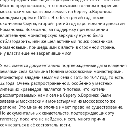
Можно предположить, что послужило толчком к дарению
московским монастырям земель на берегу р.Воронежа
молодым царём в 1615 г. Это был третий год, после
окончания Смуты, второй-третий год царствования династии
Романовых. Возможно, за поддержку при воцарении
влиятельную монастырскую верхушку нужно было
отблагодарить, или же шёл активный поиск союзников
Романовыми, пришедшими к власти в огромной стране,
и у власти ещё не закрепившимися.
У нас имеется документально подтверждённые даты владения
землями села Каликина Поляна московскими монастырями.
Монастыри владели землями села с 1615 по 1647 год, то есть,
32 года. Очень распространённой, особенно у местных
липецких краеведов, является гипотеза, что жители
рассматриваемых нами сёл на берегу р.Воронеж были
завезены московскими монастырями из московского же
региона. Это мнение вполне имеет право на существование.
Но документальных свидетельств, подтверждающих эту
гипотезу, пока что не найдено, и есть много причин
сомневаться в её состоятельности.