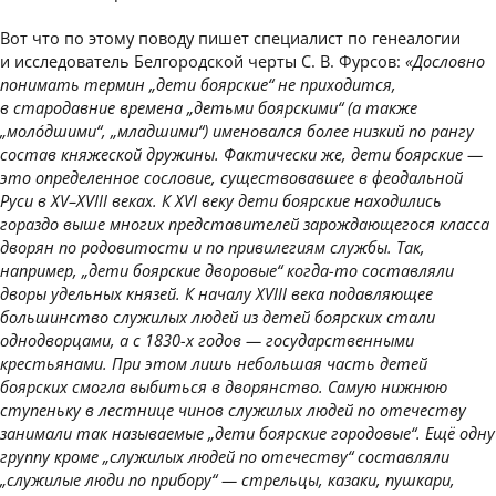
Вот что по этому поводу пишет специалист по генеалогии
и исследователь Белгородской черты С. В. Фурсов:
«Дословно
понимать термин „дети боярские“ не приходится,
в стародавние времена „детьми боярскими“ (а также
„моло́дшими“, „младшими“) именовался более низкий по рангу
состав княжеской дружины. Фактически же, дети боярские —
это определенное сословие, существовавшее в феодальной
Руси в XV–XVIII веках. К XVI веку дети боярские находились
гораздо выше многих представителей зарождающегося класса
дворян по родовитости и по привилегиям службы. Так,
например, „дети боярские дворовые“ когда-то составляли
дворы удельных князей. К началу XVIII века подавляющее
большинство служилых людей из детей боярских стали
однодворцами, а с 1830-х годов — государственными
крестьянами. При этом лишь небольшая часть детей
боярских смогла выбиться в дворянство. Самую нижнюю
ступеньку в лестнице чинов служилых людей по отечеству
занимали так называемые „дети боярские городовые“. Ещё одну
группу кроме „служилых людей по отечеству“ составляли
„служилые люди по прибору“ — стрельцы, казаки, пушкари,