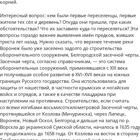
корней.
Интересный вопрос: кем были первые переселенцы, первые
жители тех сёл и деревень? Откуда они пришли, при каких
обстоятельствах? Что их заставило куда-то переселяться? Эти
вопросы гораздо важнее выявления имён предков, живших
триста лет назад. Нужно сказать, что верхнее течение реки
Воронеж было уже заселено задолго до строительства
оборонительного сооружения, Белгородской засечной черты.
Засечная черта, согласно справочникам, — это система
оборонительных сооружений, применявшаяся с XIII века
и получившая особое развитие в XVI–XVII веках на южных
границах Русского государства. Она использовалась для
защиты от нашествий, в частности крымских и ногайских
войск и отрядов, а также в качестве плацдарма при
наступлении на противника. Строительство, если считать
со всеми изгибами восьмисоткилометровой Засечной черты,
протянувшейся от Козлова (Мичуринска), через Липецк,
Воронеж, Новый Оскол, Белгород и дальше на запад по р.
Ворскла до украинской Сумской области, началось в 1635 году
и продолжалось до 1658 года. От Козлова на восток в сторону
Тамбова тянулась другая Черта, а за ней ещё одна.