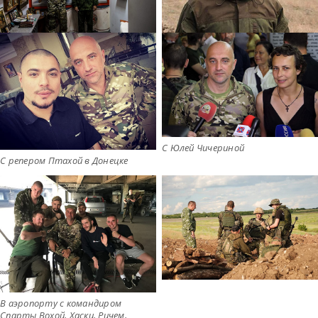
С Юлей Чичериной
С репером Птахой в Донецке
В аэропорту с командиром
Спарты Вохой, Хаски, Ричем,