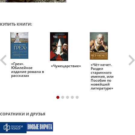
КУПИТЬ КНИГИ:
«Грех».
«Чёт-нечет.
«Т
«Чужецарствие»
Юбилейное
Раздел
Ис
.
издание романа в
старинного
ро
рассказах
имения, или
Пособие по
новейшей
литературе»
СОРАТНИКИ И ДРУЗЬЯ