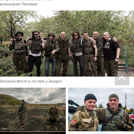
военкором Пеговым
Калинов Мост в гостях у Захара