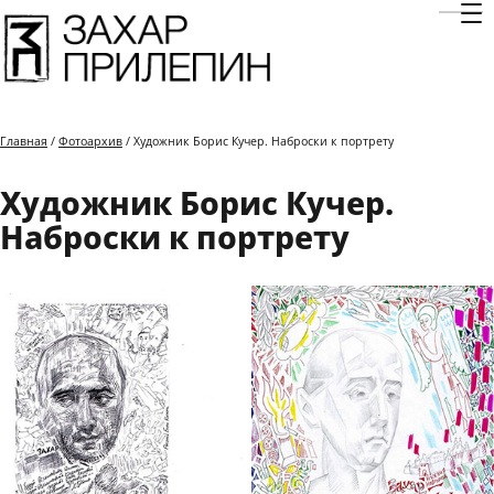
Отк
Главная
/
Фотоархив
/ Художник Борис Кучер. Наброски к портрету
Художник Борис Кучер.
Наброски к портрету