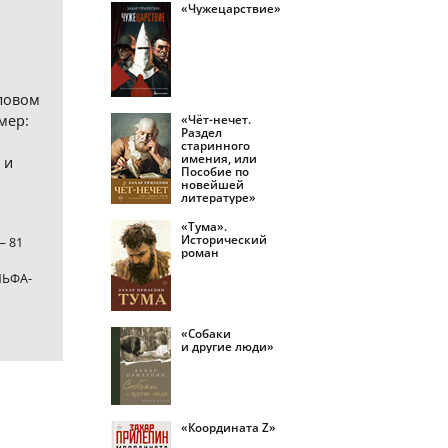
«Чужецарствие»
ловом
мер:
«Чёт-нечет.
Раздел
старинного
имения, или
 и
Пособие по
новейшей
литературе»
«Тума».
Исторический
— 81
роман
ЛЬФА-
«Собаки
и другие люди»
«Координата Z»