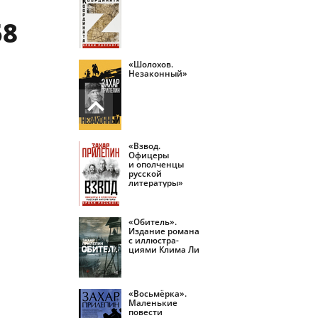
58
«Шолохов.
Незаконный»
«Взвод.
Офицеры
и ополченцы
русской
литературы»
«Обитель».
Издание романа
с иллюстра­
циями Клима Ли
«Восьмёрка».
Маленькие
повести