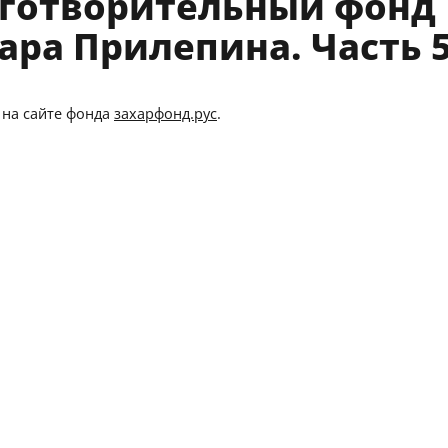
готворительный фонд
ара Прилепина. Часть 
 на сайте фонда
захарфонд.рус
.