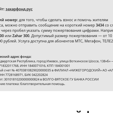
йт:
захарфонд.рус
ий номер:
для того, чтобы сделать взнос и помочь жителям
са, можно отправить сообщение на короткий номер
3434
со с
 через пробел указать сумму пожертвования цифрами. Напри
00
или
Zahar 300
. Допустимый размер пожертвования — от 10
00 рублей. Услуга доступна для абонентов МТС, Мегафон, ТЕЛЕ2
.
ский адрес фонда:
Удмуртская Республика, город Ижевск, улица Воткинское Шоссе, 138«б» 
1832011768, ИНН 1840071016, КПП 184001001
ый счет № 40703810829020000035 в ФИЛИАЛ «НИЖЕГОРОДСКИЙ» АО «А
НН 7728168971, БИК 042202824
чет: 30101810200000000824 в ВОЛГО-ВЯТСКОЕ ГУ БАНКА РОССИИ
ние платежа: благотворительная помощь.