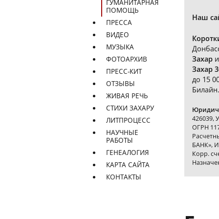
ГУМАНИТАРНАЯ
ПОМОЩЬ
Наш са
ПРЕССА
ВИДЕО
Коротк
МУЗЫКА
Донбас
Захар
и
ФОТОАРХИВ
Захар 3
ПРЕСС-КИТ
до 15 0
ОТЗЫВЫ
Билайн
ЖИВАЯ РЕЧЬ
СТИХИ ЗАХАРУ
Юридиче
426039, 
ЛИТПРОЦЕСС
ОГРН 117
НАУЧНЫЕ
Расчетн
РАБОТЫ
БАНК», И
ГЕНЕАЛОГИЯ
Корр. с
Назначе
КАРТА САЙТА
КОНТАКТЫ