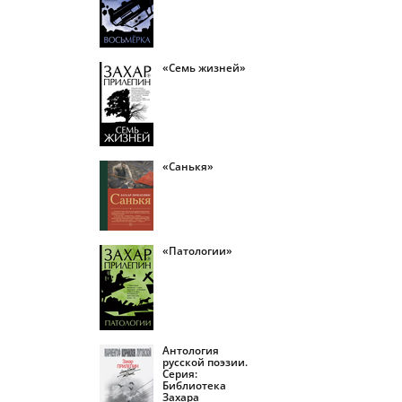
«Семь жизней»
«Санькя»
«Патологии»
Антология
русской поэзии.
Серия:
Библиотека
Захара