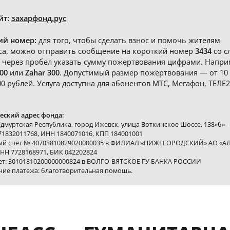
йт:
захарфонд.рус
ий номер:
для того, чтобы сделать взнос и помочь жителям
са, можно отправить сообщение на короткий номер
3434
со с
 через пробел указать сумму пожертвования цифрами. Напри
00
или
Zahar 300
. Допустимый размер пожертвования — от 10
00 рублей. Услуга доступна для абонентов МТС, Мегафон, ТЕЛЕ2
.
ский адрес фонда:
Удмуртская Республика, город Ижевск, улица Воткинское Шоссе, 138«б» 
1832011768, ИНН 1840071016, КПП 184001001
ый счет № 40703810829020000035 в ФИЛИАЛ «НИЖЕГОРОДСКИЙ» АО «А
НН 7728168971, БИК 042202824
чет: 30101810200000000824 в ВОЛГО-ВЯТСКОЕ ГУ БАНКА РОССИИ
ние платежа: благотворительная помощь.