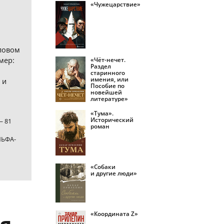
«Чужецарствие»
ловом
мер:
«Чёт-нечет.
Раздел
старинного
имения, или
 и
Пособие по
новейшей
литературе»
«Тума».
Исторический
— 81
роман
ЛЬФА-
«Собаки
и другие люди»
«Координата Z»