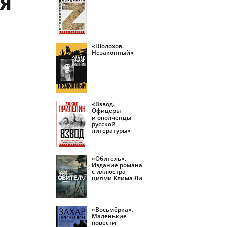
Я
«Шолохов.
Незаконный»
«Взвод.
Офицеры
и ополченцы
русской
литературы»
«Обитель».
Издание романа
с иллюстра­
циями Клима Ли
«Восьмёрка».
Маленькие
повести