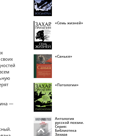
«Семь жизней»
их
«Санькя»
 своих
дностей
всем
льную
ерят
«Патологии»
щина —
Антология
русской поэзии.
Серия:
жный.
Библиотека
Захара
ована