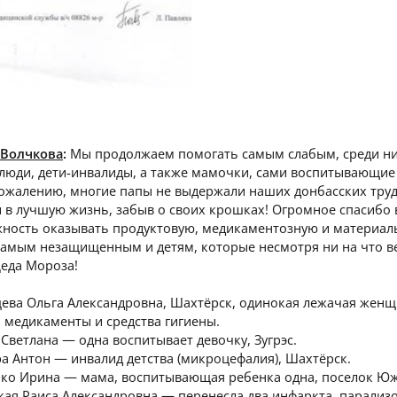
 Волчкова
:
Мы продолжаем помогать самым слабым, среди н
люди, дети-инвалиды, а также мамочки, сами воспитывающие
 сожалению, многие папы не выдержали наших донбасских тру
 в лучшую жизнь, забыв о своих крошках! Огромное спасибо 
жность оказывать продуктовую, медикаментозную и материа
амым незащищенным и детям, которые несмотря ни на что в
Деда Мороза!
щева Ольга Александровна, Шахтёрск, одинокая лежачая жен
 медикаменты и средства гигиены.
 Светлана — одна воспитывает девочку, Зугрэс.
ра Антон — инвалид детства (микроцефалия), Шахтёрск.
нко Ирина — мама, воспитывающая ребенка одна, поселок Ю
кая Раиса Александровна — перенесла два инфаркта, парализ