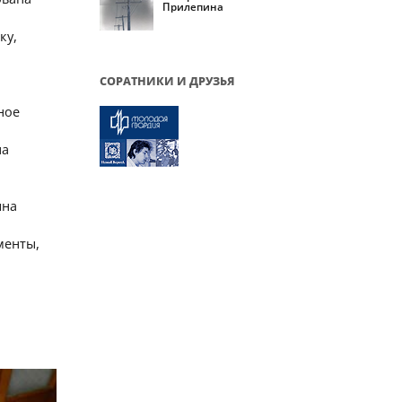
Прилепина
ку,
СОРАТНИКИ И ДРУЗЬЯ
ное
на
ына
менты,