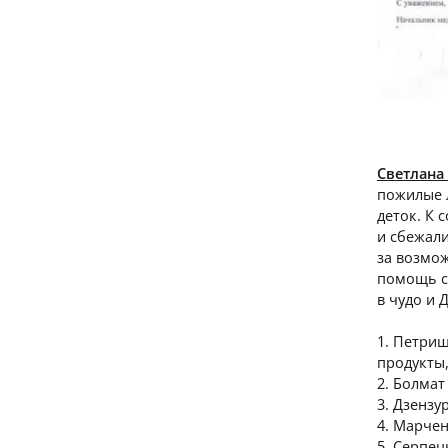
Светлана
пожилые 
деток. К
и сбежали
за возмо
помощь с
в чудо и 
1. Петри
продукты,
2. Болмат
3. Дзензу
4. Марче
5. Серпец