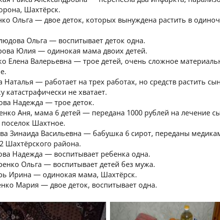
торона, Шахтёрск.
нко Ольга — двое деток, которых вынуждена растить в одиноч
людова Ольга — воспитывает деток одна.
ярова Юлия — одинокая мама двоих детей.
ко Елена Валерьевна — трое детей, очень сложное материаль
е.
а Наталья — работает на трех работах, но средств растить сы
у катастрафически не хватает.
ова Надежда — трое деток.
енко Аня, мама 6 детей — передана 1000 рублей на лечение с
, поселок Шахтное.
ова Зинаида Васильевна — бабушка 6 сирот, переданы медика
12 Шахтёрского района.
сова Надежда — воспитывает ребенка одна.
ренко Ольга — воспитывает детей без мужа.
арь Ирина — одинокая мама, Шахтёрск.
енко Мария — двое деток, воспитывает одна.