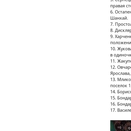
правая с
6. Остапе
Шанхай.
7. Просто
8. Дискл
9. Харчен
положени
10. Жуков
в одиночк
11. Жакуп
12. Овчар
Ярослава
13. Млик
поселок 
14. Бори
15. Бонда
16. Бонд
17. Васил