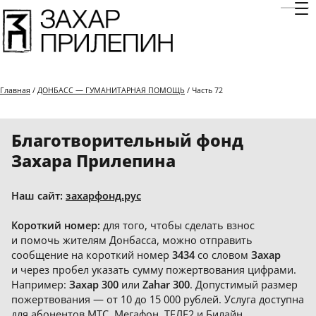
Отк
Главная
/
ДОНБАСС — ГУМАНИТАРНАЯ ПОМОЩЬ
/ Часть 72
Благотворительный фонд
Захара Прилепина
Наш сайт:
захарфонд.рус
Короткий номер:
для того, чтобы сделать взнос
и помочь жителям Донбасса, можно отправить
сообщение на короткий номер
3434
со словом
Захар
и через пробел указать сумму пожертвования цифрами.
Например:
Захар 300
или
Zahar 300
. Допустимый размер
пожертвования — от 10 до 15 000 рублей. Услуга доступна
для абонентов МТС, Мегафон, ТЕЛЕ2 и Билайн.