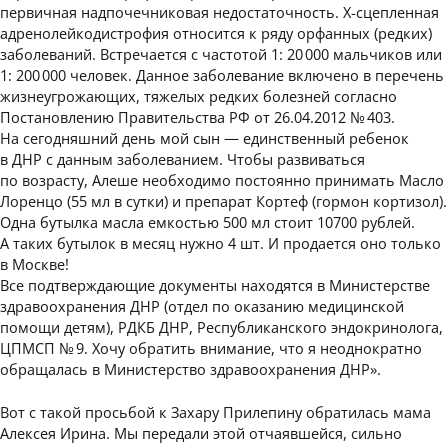
первичная надпочечниковая недостаточность. Х-сцепленная
адренолейкодистрофия относится к ряду орфанных (редких)
заболеваний. Встречается с частотой 1: 20 000 мальчиков или
1: 200 000 человек. Данное заболевание включено в перечень
жизнеугрожающих, тяжелых редких болезней согласно
Постановлению Правительства РФ от 26.04.2012 № 403.
На сегодняшний день мой сын — единственный ребенок
в ДНР с данным заболеванием. Чтобы развиваться
по возрасту, Алеше необходимо постоянно принимать Масло
Лоренцо (55 мл в сутки) и препарат Кортеф (гормон кортизол).
Одна бутылка масла емкостью 500 мл стоит 10700 рублей.
А таких бутылок в месяц нужно 4 шт. И продается оно только
в Москве!
Все подтверждающие документы находятся в Министерстве
здравоохранения ДНР (отдел по оказанию медицинской
помощи детям), РДКБ ДНР, Республиканского эндокринолога,
ЦПМСП № 9. Хочу обратить внимание, что я неоднократно
обращалась в Министерство здравоохранения ДНР».
Вот с такой просьбой к Захару Прилепину обратилась мама
Алексея Ирина. Мы передали этой отчаявшейся, сильно