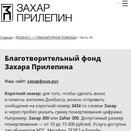
Отк
Главная
/
ДОНБАСС — ГУМАНИТАРНАЯ ПОМОЩЬ
/ Часть 34
Благотворительный фонд
Захара Прилепина
Наш сайт:
захарфонд.рус
Короткий номер:
для того, чтобы сделать взнос
и помочь жителям Донбасса, можно отправить
сообщение на короткий номер
3434
со словом
Захар
и через пробел указать сумму пожертвования цифрами.
Например:
Захар 300
или
Zahar 300
. Допустимый размер
пожертвования — от 10 до 15 000 рублей. Услуга доступна
для абонентов МТС, Мегафон, ТЕЛЕ2 и Билайн.