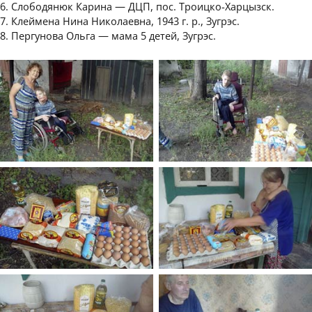
6. Слободянюк Карина — ДЦП, пос. Троицко-Харцызск.
7. Клеймена Нина Николаевна, 1943 г. р., Зугрэс.
8. Пергунова Ольга — мама 5 детей, Зугрэс.