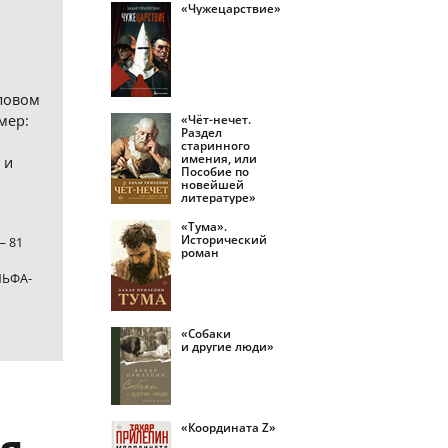
«Чужецарствие»
ловом
мер:
«Чёт-нечет.
Раздел
старинного
имения, или
 и
Пособие по
новейшей
литературе»
«Тума».
Исторический
— 81
роман
ЛЬФА-
«Собаки
и другие люди»
«Координата Z»