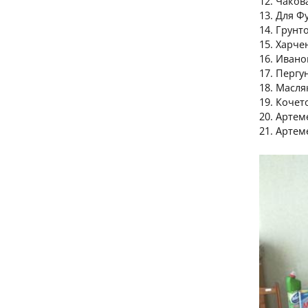
12. Чаков
13. Для Ф
14. Грунт
15. Харче
16. Ивано
17. Пергу
18. Масл
19. Кочет
20. Артем
21. Арте