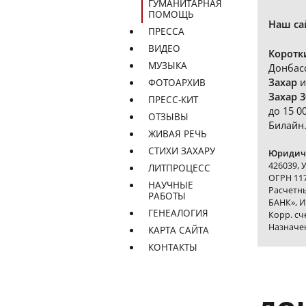
ГУМАНИТАРНАЯ
ПОМОЩЬ
Наш са
ПРЕССА
ВИДЕО
Коротк
МУЗЫКА
Донбас
Захар
и
ФОТОАРХИВ
Захар 3
ПРЕСС-КИТ
до 15 0
ОТЗЫВЫ
Билайн
ЖИВАЯ РЕЧЬ
СТИХИ ЗАХАРУ
Юридиче
426039, 
ЛИТПРОЦЕСС
ОГРН 117
НАУЧНЫЕ
Расчетн
РАБОТЫ
БАНК», И
ГЕНЕАЛОГИЯ
Корр. с
Назначе
КАРТА САЙТА
КОНТАКТЫ