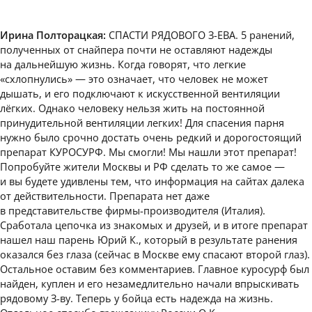
Ирина Полторацкая:
СПАСТИ РЯДОВОГО З-ЕВА. 5 ранений,
полученных от снайпера почти не оставляют надежды
на дальнейшую жизнь. Когда говорят, что легкие
«схлопнулись» — это означает, что человек не может
дышать, и его подключают к искусственной вентиляции
лёгких. Однако человеку нельзя жить на постоянной
принудительной вентиляции легких! Для спасения парня
нужно было срочно достать очень редкий и дорогостоящий
препарат КУРОСУРФ. Мы смогли! Мы нашли этот препарат!
Попробуйте жители Москвы и РФ сделать то же самое —
и вы будете удивлены тем, что информация на сайтах далека
от действительности. Препарата нет даже
в представительстве фирмы-производителя (Италия).
Сработала цепочка из знакомых и друзей, и в итоге препарат
нашел наш парень Юрий К., который в результате ранения
оказался без глаза (сейчас в Москве ему спасают второй глаз).
Остальное оставим без комментариев. Главное куросурф был
найден, куплен и его незамедлительно начали впрыскивать
рядовому З-ву. Теперь у бойца есть надежда на жизнь.