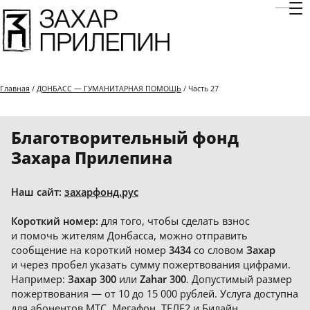
Отк
Главная
/
ДОНБАСС — ГУМАНИТАРНАЯ ПОМОЩЬ
/ Часть 27
Благотворительный фонд
Захара Прилепина
Наш сайт:
захарфонд.рус
Короткий номер:
для того, чтобы сделать взнос
и помочь жителям Донбасса, можно отправить
сообщение на короткий номер
3434
со словом
Захар
и через пробел указать сумму пожертвования цифрами.
Например:
Захар 300
или
Zahar 300
. Допустимый размер
пожертвования — от 10 до 15 000 рублей. Услуга доступна
для абонентов МТС, Мегафон, ТЕЛЕ2 и Билайн.