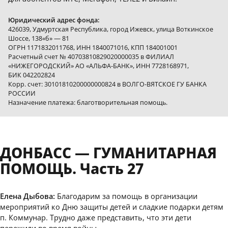
Юридический адрес фонда:
426039, Удмуртская Республика, город Ижевск, улица Воткинское
Шоссе, 138«б» — 81
ОГРН 1171832011768, ИНН 1840071016, КПП 184001001
Расчетный счет № 40703810829020000035 в ФИЛИАЛ
«НИЖЕГОРОДСКИЙ» АО «АЛЬФА-БАНК», ИНН 7728168971,
БИК 042202824
Корр. счет: 30101810200000000824 в ВОЛГО-ВЯТСКОЕ ГУ БАНКА
РОССИИ
Назначение платежа: благотворительная помощь.
ДОНБАСС — ГУМАНИТАРНАЯ
ПОМОЩЬ. Часть 27
Елена Дыбова:
Благодарим за помощь в организации
мероприятий ко Дню защиты детей и сладкие подарки детям
п. Коммунар. Трудно даже представить, что эти дети
пережили во время войны.