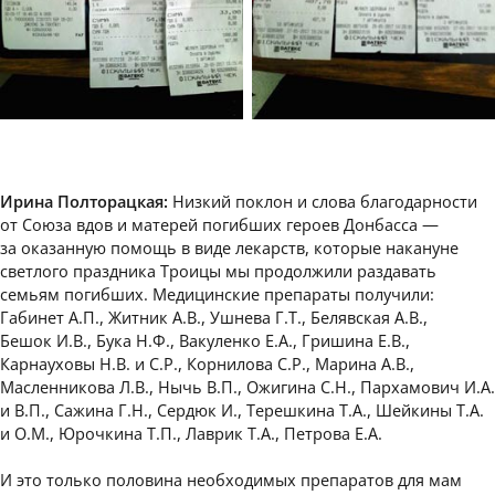
Ирина Полторацкая:
Низкий поклон и слова благодарности
от Союза вдов и матерей погибших героев Донбасса —
за оказанную помощь в виде лекарств, которые накануне
светлого праздника Троицы мы продолжили раздавать
семьям погибших. Медицинские препараты получили:
Габинет А.П., Житник А.В., Ушнева Г.Т., Белявская А.В.,
Бешок И.В., Бука Н.Ф., Вакуленко Е.А., Гришина Е.В.,
Карнауховы Н.В. и С.Р., Корнилова С.Р., Марина А.В.,
Масленникова Л.В., Нычь В.П., Ожигина С.Н., Пархамович И.А.
и В.П., Сажина Г.Н., Сердюк И., Терешкина Т.А., Шейкины Т.А.
и О.М., Юрочкина Т.П., Лаврик Т.А., Петрова Е.А.
И это только половина необходимых препаратов для мам