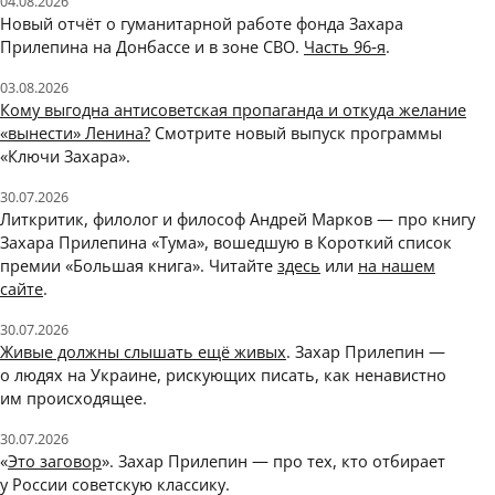
04.08.2026
Новый отчёт о гуманитарной работе фонда Захара
Прилепина на Донбассе и в зоне СВО.
Часть 96‑я
.
03.08.2026
Кому выгодна антисоветская пропаганда и откуда желание
«вынести» Ленина?
Смотрите новый выпуск программы
«Ключи Захара».
30.07.2026
Литкритик, филолог и философ Андрей Марков — про книгу
Захара Прилепина «Тума», вошедшую в Короткий список
премии «Большая книга». Читайте
здесь
или
на нашем
сайте
.
30.07.2026
Живые должны слышать ещё живых
. Захар Прилепин —
о людях на Украине, рискующих писать, как ненавистно
им происходящее.
30.07.2026
«
Это заговор
». Захар Прилепин — про тех, кто отбирает
у России советскую классику.